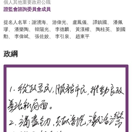
個人其他重要政府公職
證監會諮詢委員會成員
提名人名單：謝湧海、 游偉光、 盧鳳儀、 譚鎮國、 潘佩
璆、 潘樂陶、 韓陽光、 李德麟、 黃漢權、 陶桂英、 劉國
勳、 李偉斌、 張佐姣、 李引泉、 趙東平
政綱