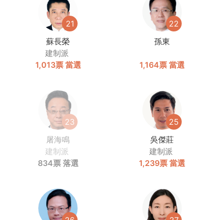
21
22
蘇長榮
孫東
建制派
1,013票
當選
1,164票
當選
23
25
屠海鳴
吳傑莊
建制派
建制派
834票
落選
1,239票
當選