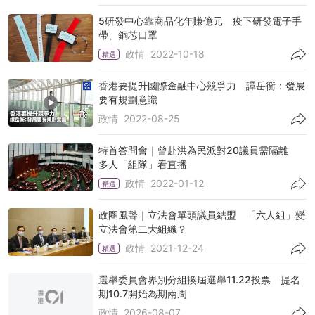
5研發中心靠商品化年賺億元 疫下研發電子手
帶、銅芯口罩
政情
2022-10-18
精選
香港要提升國際金融中心競爭力 譚岳衡：發展
要有規劃意識
政情
2022-08-25
特首答問會｜曾赴洪為民派對20議員需隔離
多人「組隊」看直播
政情
2022-01-12
精選
政圈風聲｜立法會單頭議員結盟 「六人組」變
立法會第二大組織？
政情
2021-12-24
精選
選舉委員會界別分組換屆選舉11.22投票 提名
期10.7開始為期兩周
政情
2026-08-07