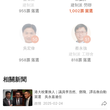
建制派
建制派
勞聯
955票
落選
1,002票
當選
50
51
吳宏偉
蔡永強
建制派
工聯會
958票
落選
818票
落選
相關新聞
港大校董換人｜議員李浩然、鄧飛、譚岳衡自動
當選 吳永嘉連任
政情
2025-02-24