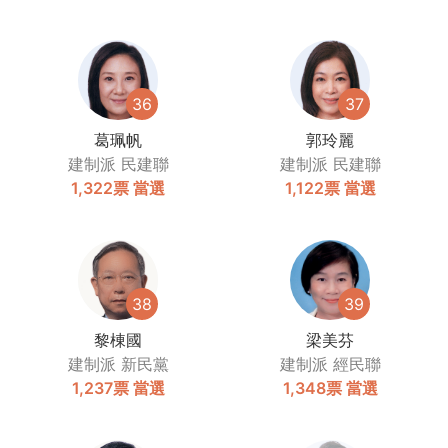
36
37
葛珮帆
郭玲麗
建制派
民建聯
建制派
民建聯
1,322票
當選
1,122票
當選
38
39
黎棟國
梁美芬
建制派
新民黨
建制派
經民聯
1,237票
當選
1,348票
當選