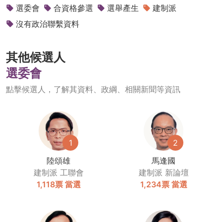
選委會
合資格參選
選舉產生
建制派
沒有政治聯繫資料
其他候選人
選委會
點擊候選人，了解其資料、政綱、相關新聞等資訊
1
2
陸頌雄
馬逢國
建制派
工聯會
建制派
新論壇
1,118票
當選
1,234票
當選