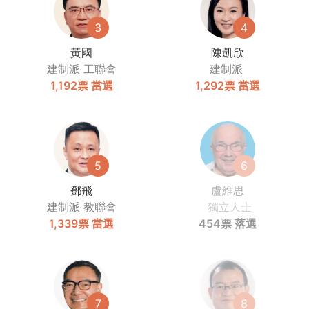
3
4
黃國
陳凱欣
建制派
工聯會
建制派
1,192票
當選
1,292票
當選
5
6
鄧飛
盧維思
建制派
教聯會
獨立人士
1,339票
當選
454票
落選
7
8