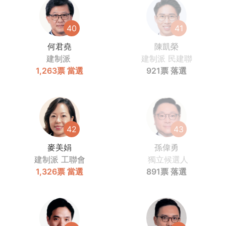
40
41
何君堯
陳凱榮
建制派
建制派
民建聯
1,263票
當選
921票
落選
42
43
麥美娟
孫偉勇
建制派
工聯會
獨立候選人
1,326票
當選
891票
落選