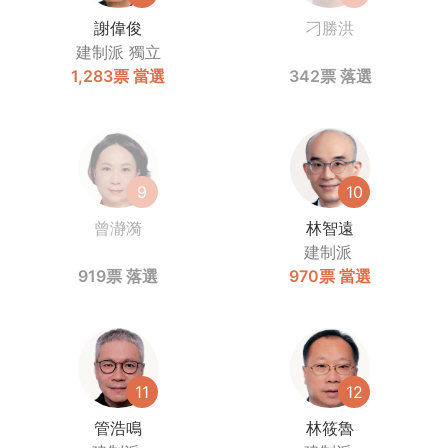
謝偉俊
刁勝洪
建制派
獨立
1,283票
當選
342票
落選
9
10
曾瀞漪
林智遠
建制派
919票
落選
970票
當選
11
12
管浩鳴
林筱魯