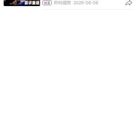
即時國際
2026-06-06
精選
去年立法會選舉開支逾11億元增34% 明年特首
選舉預算8100萬元
政情
2026-04-09
精選
立法會選舉結果｜姚柏良轉跑道即成票王 全靠
江旻憓「助攻」？
政情
2025-12-07
精選
立法會選舉2025｜功能界別、選舉委員會界別
候選人名單
政情
2025-12-06
精選
立法會選舉．選委界｜全票制選40席 24現屆
議員「結盟」增勝算？
政情
2025-12-06
精選
立法會選舉｜一文看清全港投票站位置、開放時
間及候選人名單