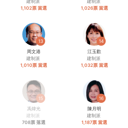
建制派
建制派
1,102票
當選
1,026票
當選
13
14
周文港
江玉歡
建制派
建制派
1,010票
當選
1,032票
當選
15
16
馮煒光
陳月明
建制派
建制派
708票
落選
1,187票
當選