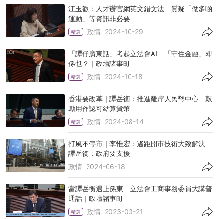
江玉歡：人才辦官網英文錯文法 質疑「做多啲
運動」等資訊非必要
政情
2024-10-29
精選
「譚仔廣東話」考起立法會AI 「守住金融」即
係乜？｜政壇諸事町
政情
2024-10-18
精選
香港要改革｜譚岳衡：推進離岸人民幣中心 鼓
勵用作認可結算貨幣
政情
2024-08-14
精選
打風不停市｜李惟宏：遙距開市技術大致解決
譚岳衡：政府要支援
政情
2024-06-18
當譚岳衡遇上孫東 立法會工商事務委員大講普
通話｜政壇諸事町
政情
2023-03-21
精選