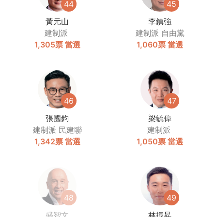
44
45
黃元山
李鎮強
建制派
建制派
自由黨
1,305票
當選
1,060票
當選
46
47
張國鈞
梁毓偉
建制派
民建聯
建制派
1,342票
當選
1,050票
當選
48
49
盛智文
林振昇