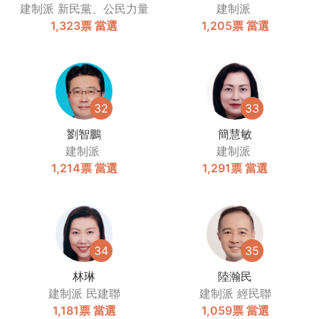
建制派
新民黨、公民力量
建制派
1,323票
當選
1,205票
當選
32
33
劉智鵬
簡慧敏
建制派
建制派
1,214票
當選
1,291票
當選
34
35
林琳
陸瀚民
建制派
民建聯
建制派
經民聯
1,181票
當選
1,059票
當選