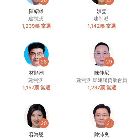
26
27
陳紹雄
洪雯
建制派
建制派
1,239票
當選
1,142票
當選
28
29
林順潮
陳仲尼
建制派
建制派
民建聯贊助會員
1,157票
當選
1,297票
當選
30
31
容海恩
陳沛良