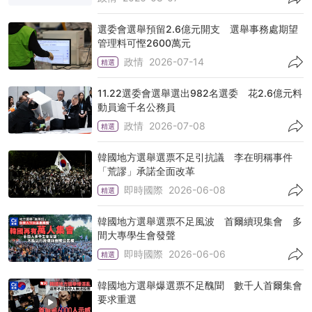
選委會選舉預留2.6億元開支 選舉事務處期望
管理料可慳2600萬元
政情
2026-07-14
精選
11.22選委會選舉選出982名選委 花2.6億元料
動員逾千名公務員
政情
2026-07-08
精選
韓國地方選舉選票不足引抗議 李在明稱事件
「荒謬」承諾全面改革
即時國際
2026-06-08
精選
韓國地方選舉選票不足風波 首爾續現集會 多
間大專學生會發聲
即時國際
2026-06-06
精選
韓國地方選舉爆選票不足醜聞 數千人首爾集會
要求重選