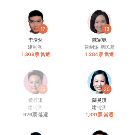
17
18
李浩然
陳家珮
建制派
建制派
新民黨
1,308票
當選
1,284票
當選
19
20
黃梓謙
陳曼琪
建制派
建制派
926票
落選
1,331票
當選