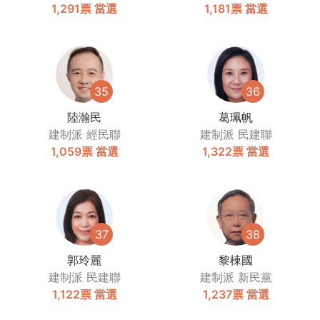
1,291票
當選
1,181票
當選
35
36
陸瀚民
葛珮帆
建制派
經民聯
建制派
民建聯
1,059票
當選
1,322票
當選
37
38
郭玲麗
黎棟國
建制派
民建聯
建制派
新民黨
1,122票
當選
1,237票
當選