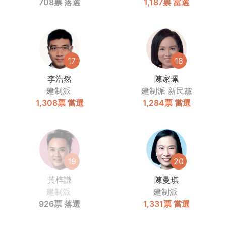
708票
落選
1,187票
當選
17
18
李浩然
陳家珮
建制派
建制派
新民黨
1,308票
當選
1,284票
當選
19
20
黃梓謙
陳曼琪
建制派
建制派
926票
落選
1,331票
當選