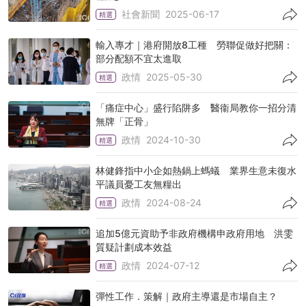
社會新聞
2025-06-17
精選
輸入專才｜港府開放8工種 勞聯促做好把關：
部分配額不宜太進取
政情
2025-05-30
精選
「痛症中心」盛行陷阱多 醫衞局教你一招分清
無牌「正骨」
政情
2024-10-30
精選
林健鋒指中小企如熱鍋上螞蟻 業界生意未復水
平議員憂工友無糧出
政情
2024-08-24
精選
追加5億元資助予非政府機構申政府用地 洪雯
質疑計劃成本效益
政情
2024-07-12
精選
彈性工作．策解｜政府主導還是市場自主？