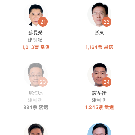
21
22
蘇長榮
孫東
建制派
1,013票
當選
1,164票
當選
23
24
屠海鳴
譚岳衡
建制派
建制派
834票
落選
1,245票
當選