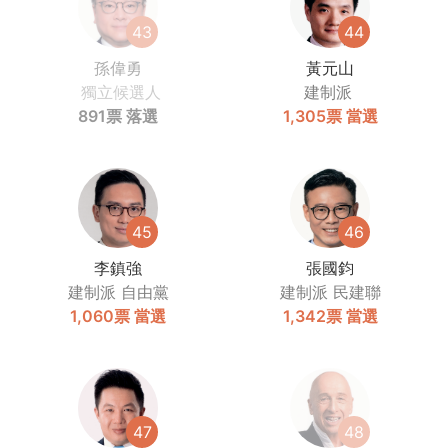
43
44
孫偉勇
黃元山
獨立候選人
建制派
891票
落選
1,305票
當選
45
46
李鎮強
張國鈞
建制派
自由黨
建制派
民建聯
1,060票
當選
1,342票
當選
47
48