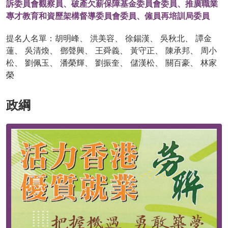
訴委員會觀察員、破產欠薪保障基金委員會委員、推廣職業
專才教育和資歷架構督導委員會委員、僱員再培訓局委員
提名人名單：胡明峰、 洪美容、 徐錫漢、 吳秋北、 譚金
蓮、 吳清煥、 鄧聲興、 王舜義、 黃守正、 陳承邦、 周小
松、 劉佩玉、 潘榮輝、 劉振奎、 儲漢松、 關百豪、 林家
榮
政綱