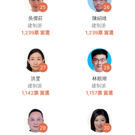
25
26
吳傑莊
陳紹雄
建制派
建制派
1,239票
當選
1,239票
當選
27
28
洪雯
林順潮
建制派
建制派
1,142票
當選
1,157票
當選
29
30