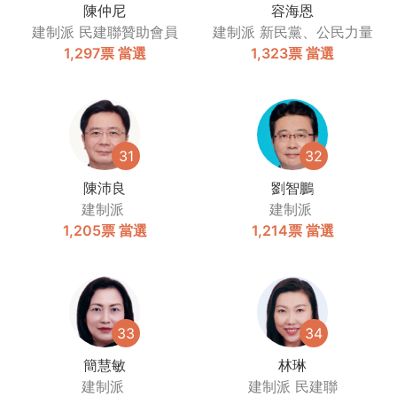
陳仲尼
容海恩
建制派
民建聯贊助會員
建制派
新民黨、公民力量
1,297票
當選
1,323票
當選
31
32
陳沛良
劉智鵬
建制派
建制派
1,205票
當選
1,214票
當選
33
34
簡慧敏
林琳
建制派
建制派
民建聯