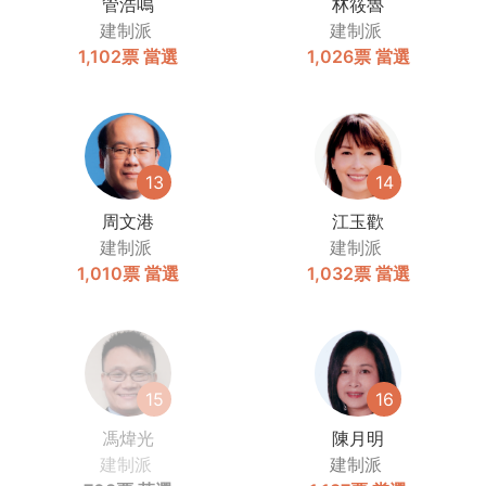
管浩鳴
林筱魯
建制派
建制派
1,102票
當選
1,026票
當選
13
14
周文港
江玉歡
建制派
建制派
1,010票
當選
1,032票
當選
15
16
馮煒光
陳月明
建制派
建制派