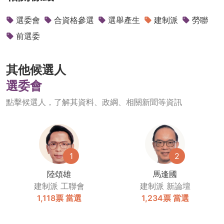
選委會
合資格參選
選舉產生
建制派
勞聯
前選委
其他候選人
選委會
點擊候選人，了解其資料、政綱、相關新聞等資訊
1
2
陸頌雄
馬逢國
建制派
工聯會
建制派
新論壇
1,118票
當選
1,234票
當選