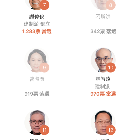
7
8
謝偉俊
刁勝洪
建制派
獨立
1,283票
當選
342票
落選
9
10
曾瀞漪
林智遠
建制派
919票
落選
970票
當選
11
12