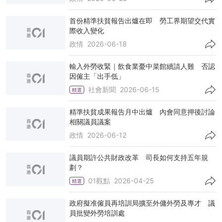
首份精準扶貧報告出爐在即 勞工界期望交代實
際收入變化
政情
2026-06-18
輸入外勞收緊｜飲食業憂中菜館續請人難 否認
因僱主「出手低」
社會新聞
2026-06-15
精選
精準扶貧成果報告月中出爐 內會同意押後討論
相關議員議案
政情
2026-06-12
議員期許公共財政改革 司長如何支持五年規
劃？
01觀點
2026-04-25
精選
政府擬准僱員再培訓局擴至外傭外勞及專才 議
員批變外勞培訓處