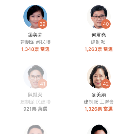
39
40
梁美芬
何君堯
建制派
經民聯
建制派
1,348票
當選
1,263票
當選
41
42
陳凱榮
麥美娟
建制派
民建聯
建制派
工聯會
921票
落選
1,326票
當選