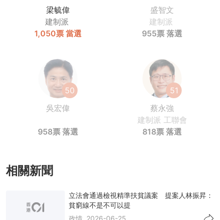
梁毓偉
盛智文
建制派
建制派
1,050票
當選
955票
落選
50
51
吳宏偉
蔡永強
建制派
工聯會
958票
落選
818票
落選
相關新聞
立法會通過檢視精準扶貧議案 提案人林振昇：
貧窮線不是不可以提
政情
2026-06-25