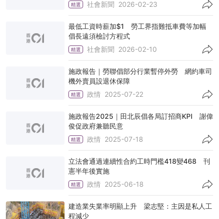
社會新聞
2026-02-23
精選
最低工資時薪加$1 勞工界指難抵車費等加幅
倡長遠須檢討方程式
社會新聞
2026-02-10
精選
施政報告｜勞聯倡部分行業暫停外勞 網約車司
機外賣員設退休保障
政情
2025-07-22
精選
施政報告2025｜田北辰倡各局訂招商KPI 謝偉
俊促政府兼聽民意
政情
2025-07-18
精選
立法會通過連續性合約工時門檻418變468 刊
憲半年後實施
政情
2025-06-18
精選
建造業失業率明顯上升 梁志堅：主因是私人工
程減少