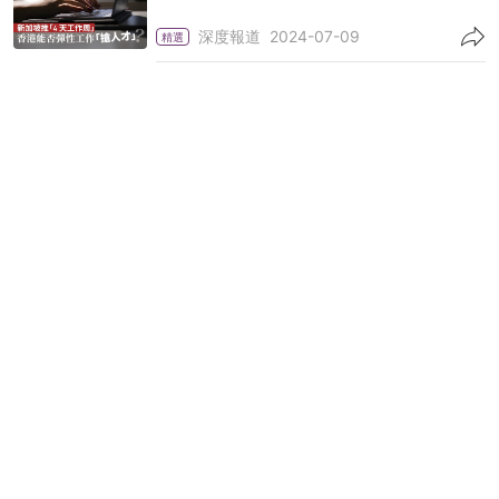
深度報道
2024-07-09
精選
立法會通過社工註冊修例 註冊局改以委任成員
為主 狄志遠投贊成
政情
2024-07-03
精選
林振昇：工作與家庭已成「魚與熊掌」 倡設彈
性工作制度
政情
2024-06-19
精選