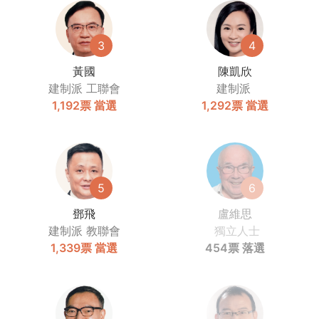
3
4
黃國
陳凱欣
建制派
工聯會
建制派
1,192票
當選
1,292票
當選
5
6
鄧飛
盧維思
建制派
教聯會
獨立人士
1,339票
當選
454票
落選