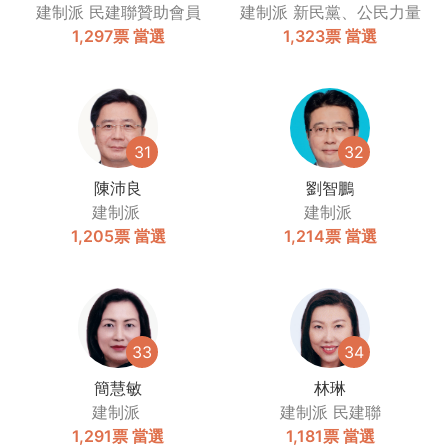
建制派
民建聯贊助會員
建制派
新民黨、公民力量
1,297票
當選
1,323票
當選
31
32
陳沛良
劉智鵬
建制派
建制派
1,205票
當選
1,214票
當選
33
34
簡慧敏
林琳
建制派
建制派
民建聯
1,291票
當選
1,181票
當選