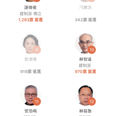
謝偉俊
刁勝洪
建制派
獨立
1,283票
當選
342票
落選
9
10
曾瀞漪
林智遠
建制派
919票
落選
970票
當選
11
12
管浩鳴
林筱魯