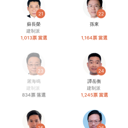
21
22
蘇長榮
孫東
建制派
1,013票
當選
1,164票
當選
23
24
屠海鳴
譚岳衡
建制派
建制派
834票
落選
1,245票
當選