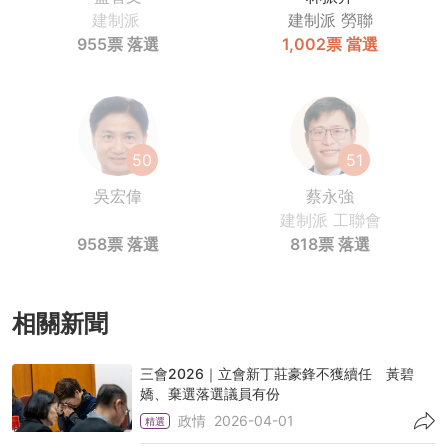
建制派
建制派
勞聯
955票
落選
1,002票
當選
50
51
吳宏偉
蔡永強
建制派
工聯會
958票
落選
818票
落選
相關新聞
三會2026｜立會新丁莊豪鋒不獲續任 黃碧
嬌、棄選落選議員有份
政情
2026-04-01
精選