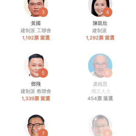
3
4
黃國
陳凱欣
建制派
工聯會
建制派
1,192票
當選
1,292票
當選
5
6
鄧飛
盧維思
建制派
教聯會
獨立人士
1,339票
當選
454票
落選
7
8