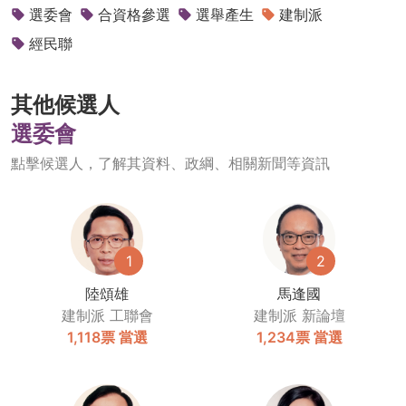
選委會
合資格參選
選舉產生
建制派
經民聯
其他候選人
選委會
點擊候選人，了解其資料、政綱、相關新聞等資訊
1
2
陸頌雄
馬逢國
建制派
工聯會
建制派
新論壇
1,118票
當選
1,234票
當選