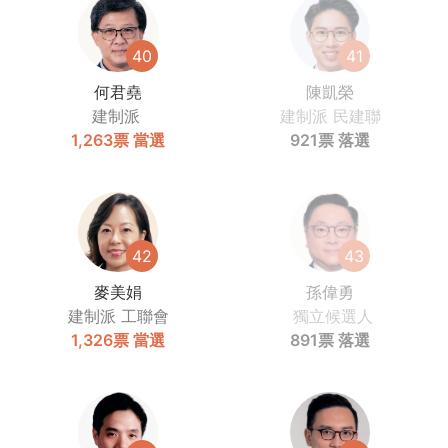
40
41
何君堯
陳凱榮
建制派
建制派
民建聯
1,263票
當選
921票
落選
42
43
麥美娟
孫偉勇
建制派
工聯會
獨立候選人
1,326票
當選
891票
落選