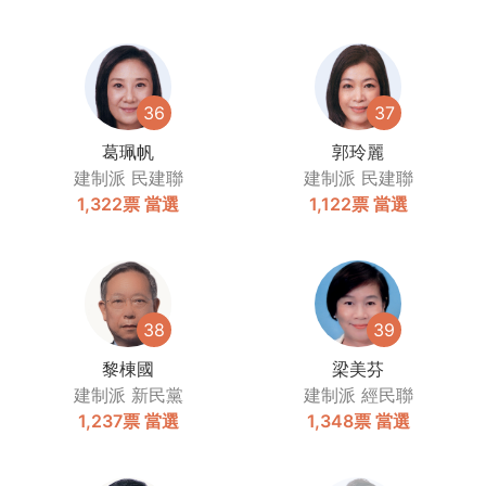
36
37
葛珮帆
郭玲麗
建制派
民建聯
建制派
民建聯
1,322票
當選
1,122票
當選
38
39
黎棟國
梁美芬
建制派
新民黨
建制派
經民聯
1,237票
當選
1,348票
當選