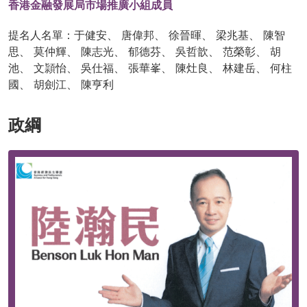
香港金融發展局市場推廣小組成員
提名人名單：于健安、 唐偉邦、 徐晉暉、 梁兆基、 陳智
思、 莫仲輝、 陳志光、 郁德芬、 吳哲歆、 范榮彰、 胡
池、 文頴怡、 吳仕福、 張華峯、 陳灶良、 林建岳、 何柱
國、 胡劍江、 陳亨利
政綱