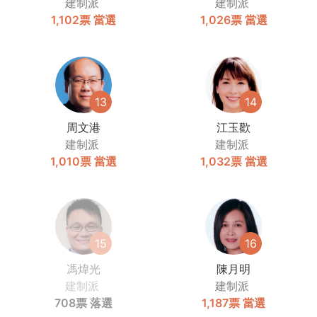
建制派
建制派
1,102票
當選
1,026票
當選
13
14
周文港
江玉歡
建制派
建制派
1,010票
當選
1,032票
當選
15
16
馮煒光
陳月明
建制派
建制派
708票
落選
1,187票
當選