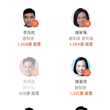
17
18
李浩然
陳家珮
建制派
建制派
新民黨
1,308票
當選
1,284票
當選
19
20
黃梓謙
陳曼琪
建制派
建制派
926票
落選
1,331票
當選