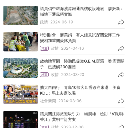
議員倡中環海濱港鐵通風樓改設地底 廖振新︰
喺地下通風唔實際
政情
2024-06-19
特別財會｜麥美娟：有人鍾意試探關愛隊工作
變相加重關愛隊負擔
政情
2024-04-16
精選
啟德體育園｜陸瀚民促邀G.E.M.開騷 劉震賣關
子：已接觸200團體
政情
2024-03-20
精選
擴大自由行｜青島10旅客即辦簽注來港 美食
KOL：馬上去逛吃喝
社會新聞
2024-03-06
議員關注港旅遊吸引力 楊潤雄：檢討「幻彩詠
香江」冀明年訂方案
政情
2023-12-06
精選