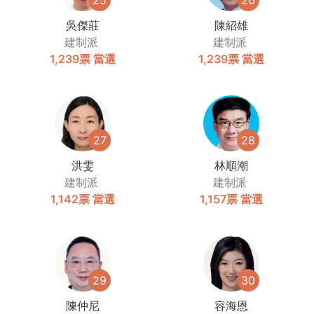
25
26
吳傑莊
陳紹雄
建制派
建制派
1,239票
當選
1,239票
當選
27
28
洪雯
林順潮
建制派
建制派
1,142票
當選
1,157票
當選
29
30
陳仲尼
容海恩