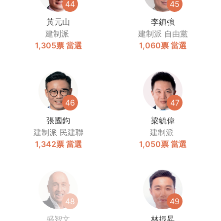
44
45
黃元山
李鎮強
建制派
建制派
自由黨
1,305票
當選
1,060票
當選
46
47
張國鈞
梁毓偉
建制派
民建聯
建制派
1,342票
當選
1,050票
當選
48
49
盛智文
林振昇