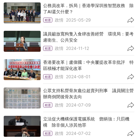
公務員改革．拆局｜香港學深圳推智慧政務 除
了AI還欠什麼？
政情
2025-05-29
精選
議員籲放寬狗隻入食肆改善經營 環境局：要考
慮衛生、公共安全
政情
2024-11-12
精選
香港要改革｜盧偉國：中央屢提改革非批評 特
區積極才能深化改革
政情
2024-08-01
精選
公眾支持私營骨灰龕位超賣列刑事 議員關注營
辦商倒閉後骨灰去向
政情
2024-07-09
精選
立法促大機構保護電腦系統 鄧炳強︰只罰機
構 除非個人涉其他罪
政情
2024-07-02
精選