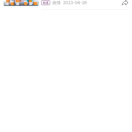
政情
2023-08-26
精選
夜市｜澄清大笪地是童年回憶 林健鋒倡夜市加
入打小人與睇相活動
政情
2023-08-26
精選
夜經濟｜考察青島李村夜市 陸瀚民促考慮晚行
朝拆 設文藝攤檔
政情
2023-08-25
精選