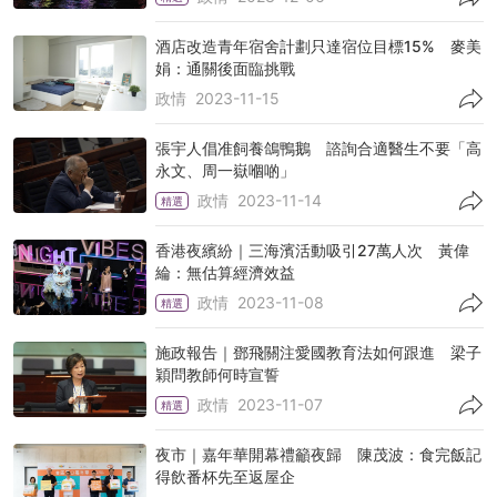
酒店改造青年宿舍計劃只達宿位目標15% 麥美
娟：通關後面臨挑戰
政情
2023-11-15
張宇人倡准飼養鴿鴨鵝 諮詢合適醫生不要「高
永文、周一嶽嗰啲」
政情
2023-11-14
精選
香港夜繽紛｜三海濱活動吸引27萬人次 黃偉
綸：無估算經濟效益
政情
2023-11-08
精選
施政報告｜鄧飛關注愛國教育法如何跟進 梁子
穎問教師何時宣誓
政情
2023-11-07
精選
夜市｜嘉年華開幕禮籲夜歸 陳茂波：食完飯記
得飲番杯先至返屋企