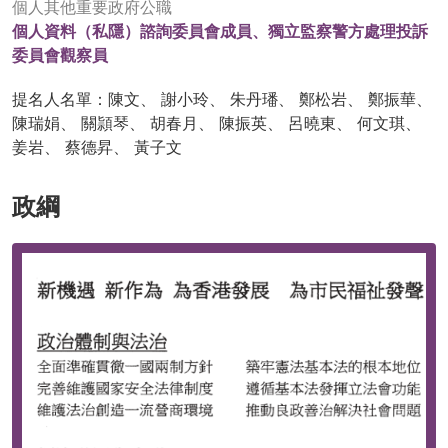
個人其他重要政府公職
個人資料（私隱）諮詢委員會成員、獨立監察警方處理投訴
委員會觀察員
提名人名單：陳文、 謝小玲、 朱丹璠、 鄭松岩、 鄭振華、
陳瑞娟、 關頴琴、 胡春月、 陳振英、 呂曉東、 何文琪、
姜岩、 蔡德昇、 黃子文
政綱