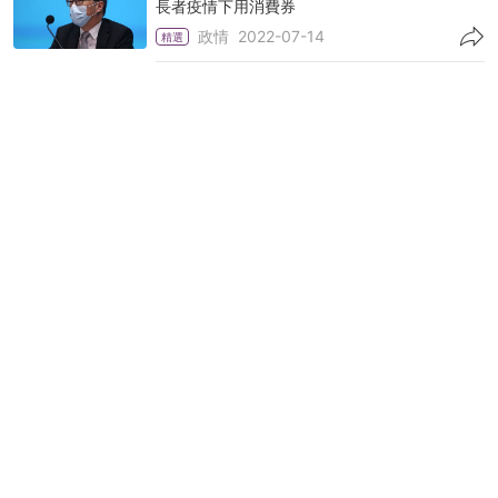
長者疫情下用消費券
政情
2022-07-14
精選
立法會︱優化師資議案通過 吳秋北：教師要有
「自我革命」決心
政情
2022-06-01
精選
疫情｜中銀資助民建聯 派防疫物資包予基層
料1.3萬戶家庭受惠
政情
2022-02-21