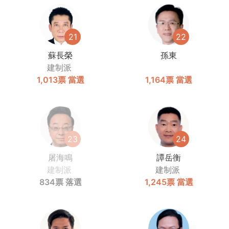
21
22
蘇長榮
孫東
建制派
1,013票
當選
1,164票
當選
23
24
屠海鳴
譚岳衡
建制派
建制派
834票
落選
1,245票
當選