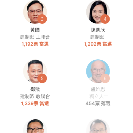
3
4
黃國
陳凱欣
建制派
工聯會
建制派
1,192票
當選
1,292票
當選
5
6
鄧飛
盧維思
建制派
教聯會
獨立人士
1,339票
當選
454票
落選