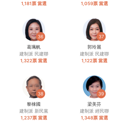
1,181票
當選
1,059票
當選
36
37
葛珮帆
郭玲麗
建制派
民建聯
建制派
民建聯
1,322票
當選
1,122票
當選
38
39
黎棟國
梁美芬
建制派
新民黨
建制派
經民聯
1,237票
當選
1,348票
當選