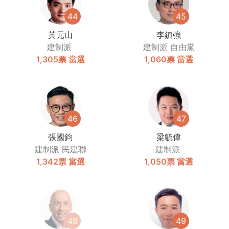
44
45
黃元山
李鎮強
建制派
建制派
自由黨
1,305票
當選
1,060票
當選
46
47
張國鈞
梁毓偉
建制派
民建聯
建制派
1,342票
當選
1,050票
當選
48
49