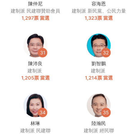
陳仲尼
容海恩
建制派
民建聯贊助會員
建制派
新民黨、公民力量
1,297票
當選
1,323票
當選
31
32
陳沛良
劉智鵬
建制派
建制派
1,205票
當選
1,214票
當選
34
35
林琳
陸瀚民
建制派
民建聯
建制派
經民聯