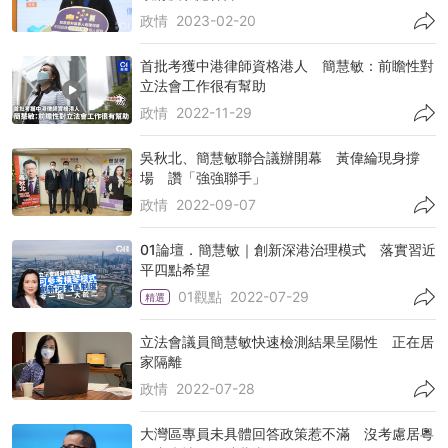
政情
2023-02-20
首批考獲中港律師資格港人 簡慧敏：前瞻性對
立法會工作很有幫助
政情
2022-11-29
吳秋北、簡慧敏聯合議辦開幕 黃偉綸現身撐
場 讚「強強聯手」
政情
2022-09-07
01論壇．簡慧敏｜創新深港治理模式 落實習近
平四點希望
01觀點
2022-07-29
精選
立法會議員簡慧敏快速檢測結果呈陽性 正在居
家隔離
政情
2022-07-28
大灣區專員未具體回答政策惹不滿 沒考慮居粵