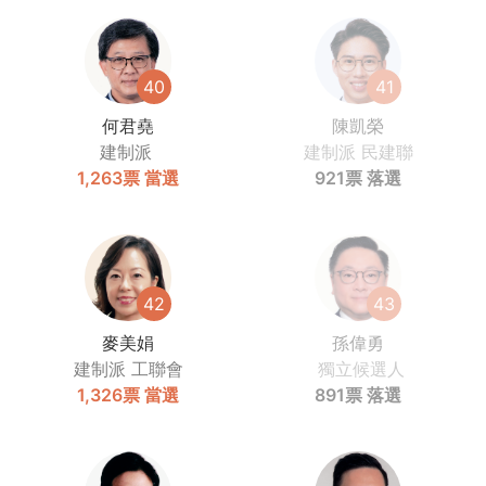
40
41
何君堯
陳凱榮
建制派
建制派
民建聯
1,263票
當選
921票
落選
42
43
麥美娟
孫偉勇
建制派
工聯會
獨立候選人
1,326票
當選
891票
落選