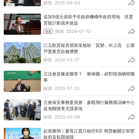
政情
2025-06-03
追加5億元資助予非政府機構申政府用地 洪雯
質疑計劃成本效益
政情
2024-07-12
精選
江玉歡質疑房屋政策無助「質變」向上流 公屋
戶置業意欲被擠壓
政情
2024-03-27
立法會是橡皮圖章？ 黎棟國：絕對唔係啲咁嘅
事
政情
2023-07-24
立會保安事務委員會 參觀飛行服務隊訓練中心
及海關搜查犬課基地
政情
2023-05-09
起底條例｜廖長江質只檢控5宗 簡慧敏關注智慧
政府及私隱保障