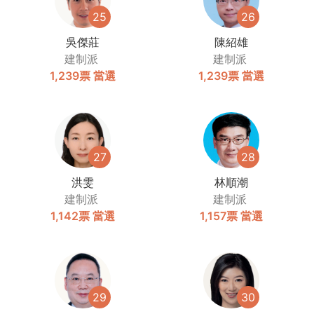
25
26
吳傑莊
陳紹雄
建制派
建制派
1,239票
當選
1,239票
當選
27
28
洪雯
林順潮
建制派
建制派
1,142票
當選
1,157票
當選
29
30