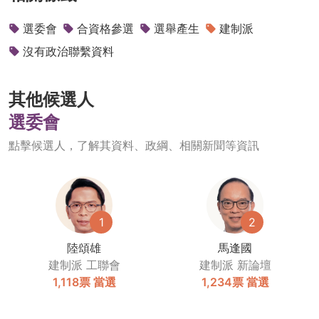
選委會
合資格參選
選舉產生
建制派
沒有政治聯繫資料
其他候選人
選委會
點擊候選人，了解其資料、政綱、相關新聞等資訊
1
2
陸頌雄
馬逢國
建制派
工聯會
建制派
新論壇
1,118票
當選
1,234票
當選