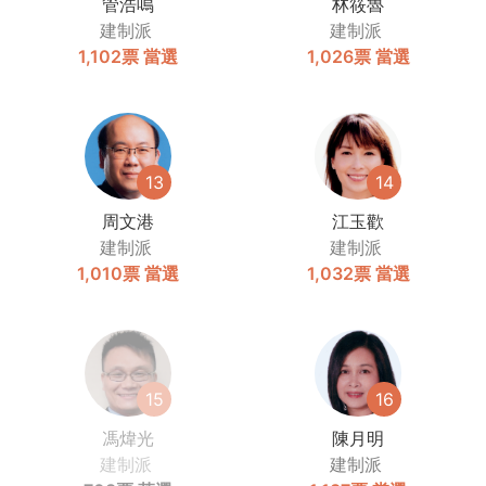
管浩鳴
林筱魯
建制派
建制派
1,102票
當選
1,026票
當選
13
14
周文港
江玉歡
建制派
建制派
1,010票
當選
1,032票
當選
15
16
馮煒光
陳月明
建制派
建制派