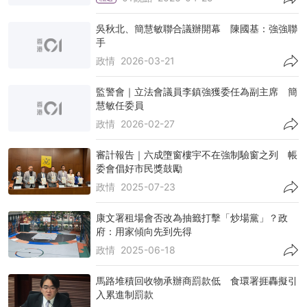
吳秋北、簡慧敏聯合議辦開幕 陳國基：強強聯
手
政情
2026-03-21
監警會｜立法會議員李鎮強獲委任為副主席 簡
慧敏任委員
政情
2026-02-27
審計報告｜六成墮窗樓宇不在強制驗窗之列 帳
委會倡好市民獎鼓勵
政情
2025-07-23
康文署租場會否改為抽籤打擊「炒場黨」？政
府：用家傾向先到先得
政情
2025-06-18
馬路堆積回收物承辦商罰款低 食環署捱轟擬引
入累進制罰款