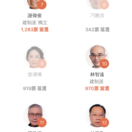
7
8
謝偉俊
刁勝洪
建制派
獨立
1,283票
當選
342票
落選
9
10
曾瀞漪
林智遠
建制派
919票
落選
970票
當選
11
12