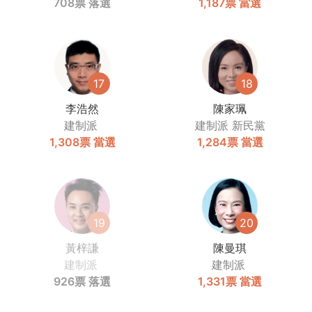
708票
落選
1,187票
當選
17
18
李浩然
陳家珮
建制派
建制派
新民黨
1,308票
當選
1,284票
當選
19
20
黃梓謙
陳曼琪
建制派
建制派
926票
落選
1,331票
當選