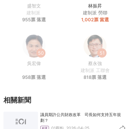
盛智文
林振昇
建制派
建制派
勞聯
955票
落選
1,002票
當選
50
51
吳宏偉
蔡永強
建制派
工聯會
958票
落選
818票
落選
相關新聞
議員期許公共財政改革 司長如何支持五年規
劃？
01觀點
2026-04-25
精選