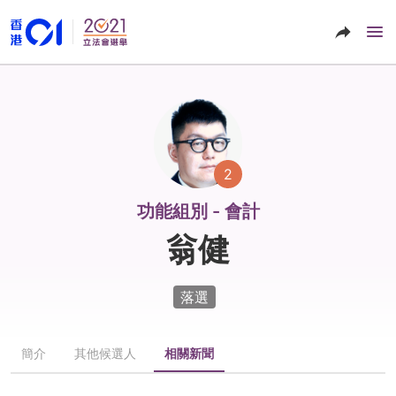
2
功能組別 - 會計
翁健
落選
簡介
其他候選人
相關新聞