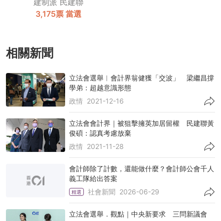
建制派
民建聯
3,175票
當選
相關新聞
立法會選舉︱會計界翁健獲「交波」 梁繼昌撐
學弟：超越意識形態
政情
2021-12-16
立法會會計界｜被狙擊擁英加居留權 民建聯黃
俊碩：認真考慮放棄
政情
2021-11-28
會計師除了計數，還能做什麼？會計師公會千人
義工隊給出答案
社會新聞
2026-06-29
精選
立法會選舉．觀點｜中央新要求 三問新議會