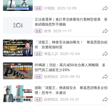
01觀點
2025-12-09
精選
立法會選舉｜會計界交鋒聚焦行業轉型發展 黃
俊碩國籍惹對手揶揄
政情
2025-11-17
精選
「清盤王」轉會安永緣由曝光！ 黎嘉恩親自組
班 首重呢個特質
專題人訪
2025-10-04
精選
01獨家｜消息︰羅兵咸50名合夥人將離職 多
部門員工減薪至少20%
財經快訊
2025-06-02
精選
德勤「清盤王」傳過檔安永 黎嘉恩證獲多企招
攬︰思考中、未遞信
財經快訊
2024-10-21
精選
調查︰會計界全球經濟信心指數輕微上升