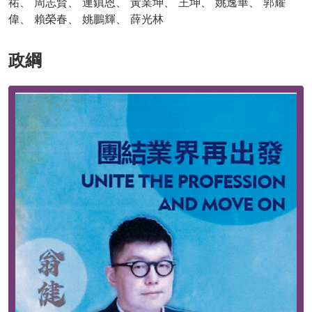
祐、 周志賢、 連鎮恩、 黃業坤、 王坤、 姚逸華、 郭耀
偉、 賴榮春、 姚鵬輝、 薛光林
政綱