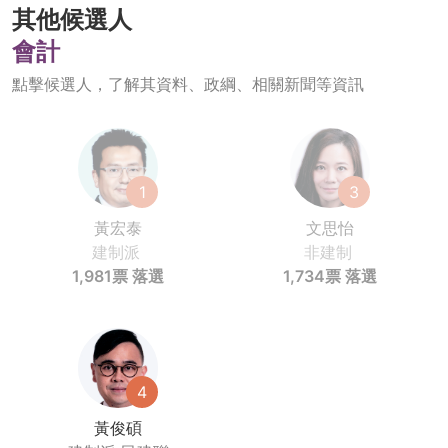
其他候選人
會計
點擊候選人，了解其資料、政綱、相關新聞等資訊
1
3
黃宏泰
文思怡
建制派
非建制
1,981票
落選
1,734票
落選
4
黃俊碩