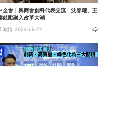
中全會｜與商會創科代表交流 沈春耀、王
濤鼓勵融入改革大潮
政情
2024-08-27
質生產力｜陳祖恒：新型工業化應着力增
 產品要「貴得值」
政情
2024-04-24