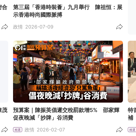
密合
第三屆「香港時裝薈」九月舉行 陳祖恒：展
示香港時尚國際脈搏
政情
2026-07-09
陳茂
預算案｜陳振英倡遲交稅罰款增5% 邵家輝
特
促夜晚減「抄牌」谷消費
補
政情
2026-02-07
精選
精選