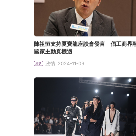
陳祖恒支持夏寶龍座談會發言 倡工商界
國家主動覓機遇
政情
2024-11-09
精選