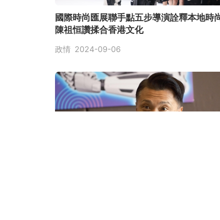
國際時尚匯展聯手點五步導演詮釋本地
陳祖恒讚揉合香港文化
政情
2024-09-06
香港要改革｜陳祖恒倡北都規劃 准企業
設計興建貼合需求設施
政情
2024-08-08
精選