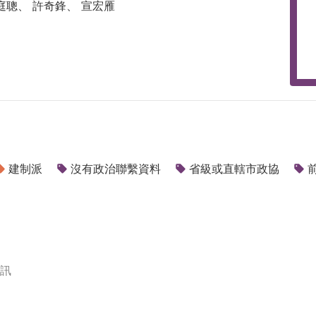
庭聰、 許奇鋒、 宣宏雁
建制派
沒有政治聯繫資料
省級或直轄市政協
訊