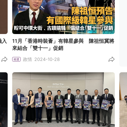
融入
11月「香港時裝薈」有韓星參與 陳祖恒冀將
來結合「雙十一」促銷
政情
2024-10-28
精選