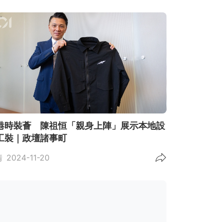
港時裝薈 陳祖恒「親身上陣」展示本地設
工裝｜政壇諸事町
情
2024-11-20