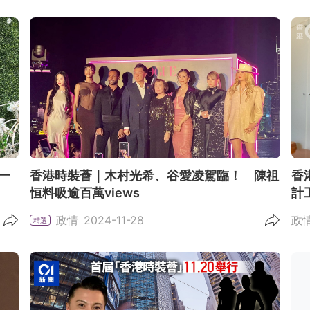
一
香港時裝薈｜木村光希、谷愛凌駕臨！ 陳祖
香
恒料吸逾百萬views
計
政情
2024-11-28
政
精選