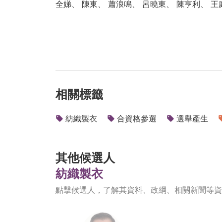
全娣、 陳東、 蕭浪鳴、 呂曉東、 陳亨利、 王
相關標籤
紡織製衣
合資格參選
選舉產生
其他候選人
紡織製衣
點擊候選人，了解其資料、政綱、相關新聞等資