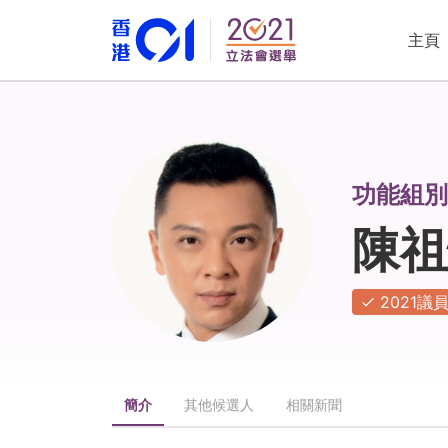
主頁
功能組別
陳祖
2021議
簡介
其他候選人
相關新聞