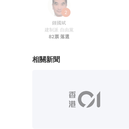
2
鍾國斌
建制派
自由黨
82票
落選
相關新聞