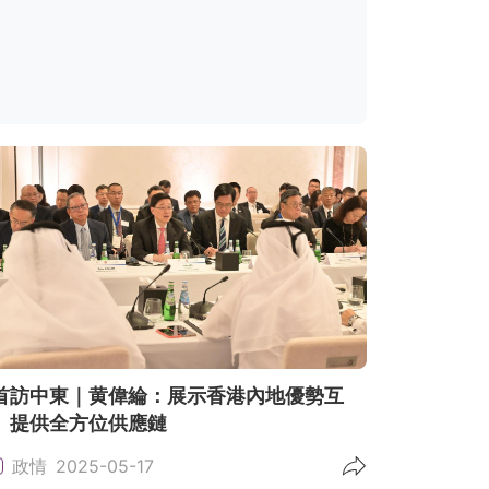
首訪中東｜黄偉綸：展示香港內地優勢互
 提供全方位供應鏈
政情
2025-05-17