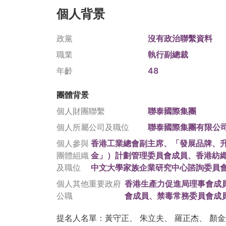
個人背景
政黨
沒有政治聯繫資料
職業
執行副總裁
年齡
48
團體背景
個人財團聯繫
聯泰國際集團
個人所屬公司及職位
聯泰國際集團有限公
個人參與
香港工業總會副主席、「發展品牌、升
團體組織
金」）計劃管理委員會成員、香港紡
及職位
中文大學家族企業研究中心諮詢委員
個人其他重要政府
香港生產力促進局理事會成
公職
會成員、禁毒常務委員會成
提名人名單：黃守正、 朱立夫、 羅正杰、 顏金