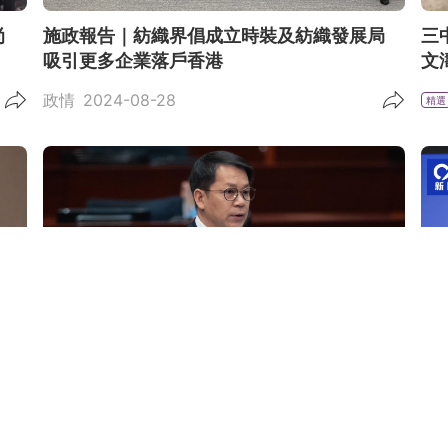
時尚
施政報告｜紡織界倡成立時裝及紡織發展局
三
吸引更多企業落戶香港
文
政情
2024-08-28
精選
自行
提新質生產力議案拋磚引玉 陳克勤倡培訓前
新
沿科學領域人才
值
政情
2024-05-29
精選
精選