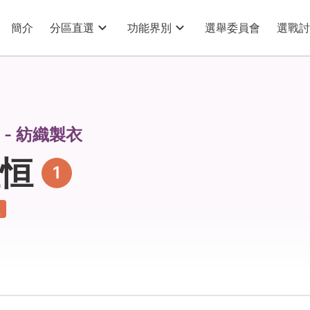
簡介
分區直選
功能界別
選舉委員會
選戰討
 - 紡織製衣
恒
1
員