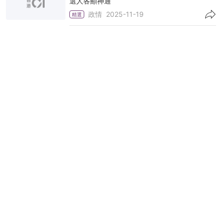
選人各顯神通
政情
2025-11-19
精選
立法會選舉｜社福界三路入閘成真 樂善堂總幹
事劉愛詩參選九龍西
政情
2025-11-03
精選
立法會選舉 ｜孫玉菡動員社福界：把改善基層
民生經驗帶入議會
政情
2025-10-31
精選
立法會選舉｜朱麗玲再選社福界獲狄志遠提名
冀為前線爭取資源
政情
2025-10-27
精選
來稿｜議員發問盡顯不足 議政質素亟待提升
01論壇
2025-07-22
削減社福撥款．一｜以「共度時艱」應對財赤