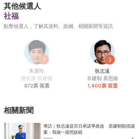
其他候選人
社福
點擊候選人，了解其資料、政綱、相關新聞等資訊
1
3
朱麗玲
狄志遠
建制派
民建聯
非建制
新思維
872票
落選
1,400票
當選
相關新聞
專訪｜狄志遠提百日承諾爭政改 若建制阻撓議
案：我做一面照妖鏡