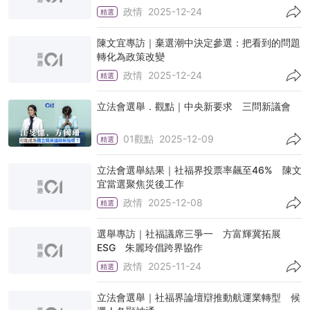
政情
2025-12-24
精選
陳文宜專訪｜棄選潮中決定參選：把看到的問題
轉化為政策改變
政情
2025-12-24
精選
立法會選舉．觀點｜中央新要求 三問新議會
01觀點
2025-12-09
精選
立法會選舉結果｜社福界投票率飆至46% 陳文
宜當選聚焦災後工作
政情
2025-12-08
精選
選舉專訪｜社福議席三爭一 方富輝冀拓展
ESG 朱麗玲倡跨界協作
政情
2025-11-24
精選
立法會選舉｜社福界論壇辯推動航運業轉型 候