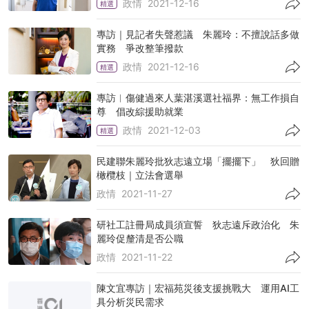
政情
2021-12-16
精選
專訪｜見記者失聲惹議 朱麗玲：不擅說話多做
實務 爭改整筆撥款
政情
2021-12-16
精選
專訪︱傷健過來人葉湛溪選社福界：無工作損自
尊 倡改綜援助就業
政情
2021-12-03
精選
民建聯朱麗玲批狄志遠立場「擺擺下」 狄回贈
橄欖枝｜立法會選舉
政情
2021-11-27
研社工註冊局成員須宣誓 狄志遠斥政治化 朱
麗玲促釐清是否公職
政情
2021-11-22
陳文宜專訪｜宏福苑災後支援挑戰大 運用AI工
具分析災民需求