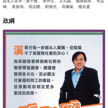
提名人名單：葉子建、 黃仲文、 文孔義、 楊羅觀翠、 李誌
峰、 黃振鴻、 張志聰、 劉偉光、 高佩璇、 楊全盛
政綱