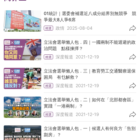
01統計｜選委會補選近八成分組界別無競爭 競
爭最大8人爭6席
政情
2025-08-04
精選
立法會選舉懶人包．四｜一國兩制不能迴避的政
治問題 點樣揀擇？
深度報道
2021-12-19
精選
立法會選舉懶人包．三｜教育勞工交通醫療退保
困局 有乜解救？
深度報道
2021-12-19
精選
立法會選舉懶人包．二｜如何在「北部都會區」
實踐「一港兩制」？
深度報道
2021-12-19
精選
立法會選舉懶人包．一｜候選人有何良方「告別
劏房」？