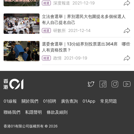
深度報道
2021-12-19
精選
立法會選舉｜界別選民大包圍提名多個候選人
有人自己提名自己
研數所
2021-12-14
精選
選委會選舉｜13分組界別投票選出364席 哪些
人有資格投票？
政情
2021-09-19
精選
01線報
關於我們
01招聘
廣告查詢
01App
常見問題
聯絡我們
私隱聲明
條款及細則
香港01有限公司版權所有 ©
2026