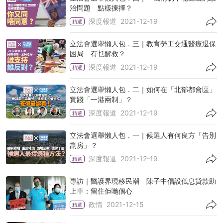
治問題 點樣揀擇？
深度報道
2021-12-19
精選
立法會選舉懶人包．三｜教育勞工交通醫療退保
困局 有乜解救？
深度報道
2021-12-19
精選
立法會選舉懶人包．二｜如何在「北部都會區」
實踐「一港兩制」？
深度報道
2021-12-19
精選
立法會選舉懶人包．一｜候選人有何良方「告別
劏房」？
深度報道
2021-12-19
精選
專訪｜醫護界現移民潮 陳子中倡設低息貸款助
上車：留住佢哋個心
政情
2021-12-15
精選