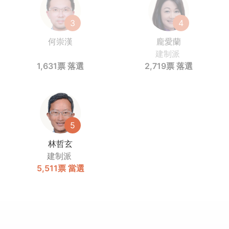
3
4
何崇漢
龐愛蘭
建制派
1,631票
落選
2,719票
落選
5
林哲玄
建制派
5,511票
當選