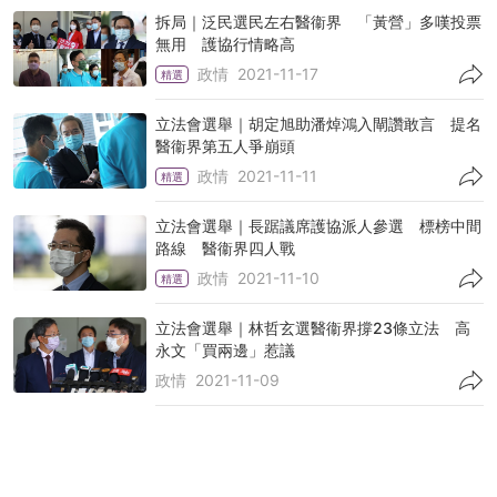
拆局｜泛民選民左右醫衞界 「黃營」多嘆投票
無用 護協行情略高
政情
2021-11-17
精選
立法會選舉｜胡定旭助潘焯鴻入閘讚敢言 提名
醫衞界第五人爭崩頭
政情
2021-11-11
精選
立法會選舉｜長踞議席護協派人參選 標榜中間
路線 醫衞界四人戰
政情
2021-11-10
精選
立法會選舉｜林哲玄選醫衞界撐23條立法 高
永文「買兩邊」惹議
政情
2021-11-09
選委會選舉｜13分組界別投票選出364席 哪些
人有資格投票？
政情
2021-09-19
精選