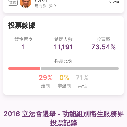
2,249
落選
建制派
獨立
投票數據
競逐席位
選民人數
投票率
1
11,191
73.54%
得票比例
29%
0%
71%
建制
非建制
其他
2016 立法會選舉 - 功能組別
衞生服務界
投票記錄