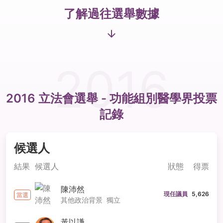
了解過往選舉數據
2016
2016 立法會選舉 - 功能組別
醫學界
投票
記錄
候選人
結果
候選人
狀態
得票
陳沛然
現任議員
5,626
當選
其他政治背景
獨立
黃以謙