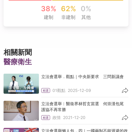
38%
62%
0%
建制
非建制
其他
相關新聞
醫療衛生
立法會選舉．觀點｜中央新要求 三問新議會
01觀點
2025-12-09
精選
立法會選舉︱醫衞界林哲玄當選 何崇漢包尾
護協不再常勝
政情
2021-12-20
精選
立法會選舉懶人包．四｜一國兩制不能迴避的政