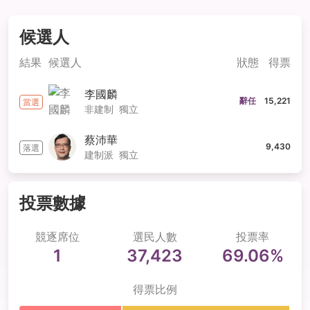
候選人
結果
候選人
狀態
得票
李國麟
辭任
15,221
當選
非建制
獨立
蔡沛華
9,430
落選
建制派
獨立
投票數據
競逐席位
選民人數
投票率
1
37,423
69.06%
得票比例