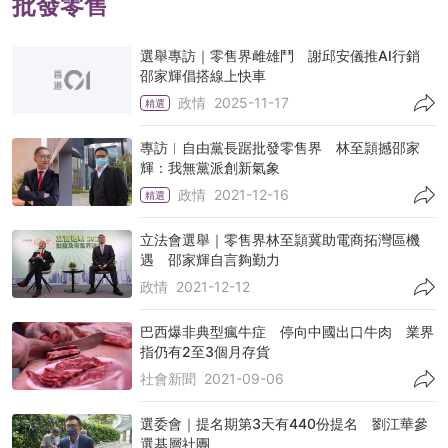
批發零售
選舉專訪｜零售界雌雄鬥 謝邱安儀推AI行銷
邵家輝倡搭線上快車
政情
2025-11-17
精選
專訪︱自由黨長踞批發零售界 林至頴撼邵家
輝：我無黨派創新氣象
政情
2021-12-16
精選
立法會選舉｜零售界林至頴冀助電商拓灣區機
遇 邵家輝自言夠勤力
政情
2021-12-12
巴西爆非典型瘋牛症 停向中國出口牛肉 業界
指仍有2至3個月存貨
社會新聞
2021-09-06
選委會｜提名期第3天有440份提名 劉江華參
選基層社團