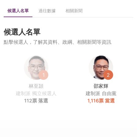
候選人名單
過往數據
相關新聞
候選人名單
點擊候選人，了解其資料、政綱、相關新聞等資訊
1
2
林至頴
邵家輝
建制派
獨立候選人
建制派
自由黨
112票
落選
1,116票
當選