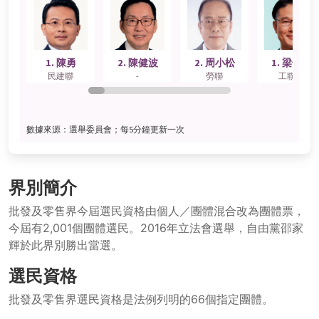
界別簡介
批發及零售界今屆選民資格由個人／團體混合改為團體票，
今屆有2,001個團體選民。2016年立法會選舉，自由黨邵家
輝於此界別勝出當選。
選民資格
批發及零售界選民資格是法例列明的66個指定團體。