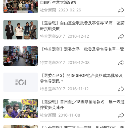
自由行生意大減99%
社會新聞
2020-02-26
【選委戰】自由黨全取批發及零售界18席 區諾
軒挑戰失敗
特首選舉2017
2016-12-12
【特首選舉】選委之爭：批發及零售界名單一覽
特首選舉2017
2016-12-08
【選委百科3】開IG SHOP也合資格成為批發及
零售界選民？
特首選舉2017
2016-11-12
【選委戰】首日至少18團隊搶閘報名 無一表態
撐梁振英連任
社會新聞
2016-11-08
【立會選戰】票王孤身走選路 乳鴿區諾軒：我