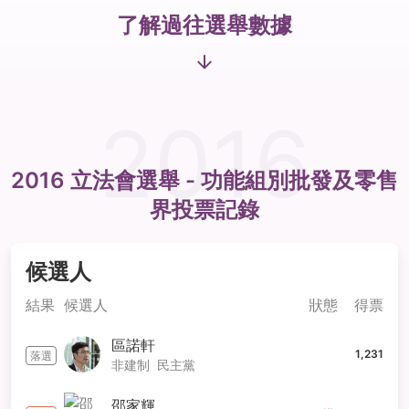
了解過往選舉數據
2016
2016 立法會選舉 - 功能組別
批發及零售
界
投票記錄
候選人
結果
候選人
狀態
得票
區諾軒
1,231
落選
非建制
民主黨
邵家輝