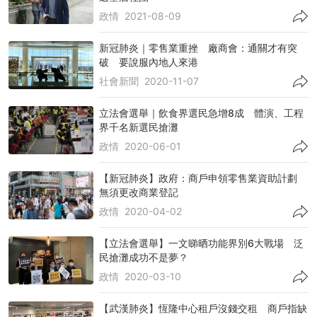
政情
2021-08-09
新冠肺炎｜零售業重挫 廠商會：通關才有突
破 要說服內地人來港
社會新聞
2020-11-07
立法會選舉｜飲食界選民急增8成 體演、工程
界千名新選民搶灘
政情
2020-06-01
【新冠肺炎】政府：商戶申領零售業資助計劃
無須更改商業登記
政情
2020-04-02
【立法會選舉】一文睇晒功能界別6大戰場 泛
民搶灘成功不是夢？
政情
2020-03-10
【武漢肺炎】恆隆中心租戶沒錢交租 商戶指缺