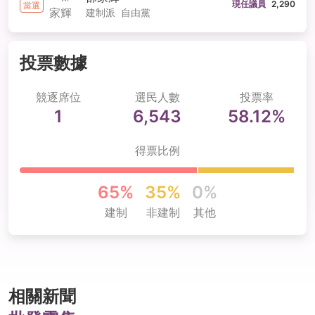
現任議員
2,290
當選
建制派
自由黨
投票數據
競逐席位
選民人數
投票率
1
6,543
58.12%
得票比例
65%
35%
0%
建制
非建制
其他
相關新聞