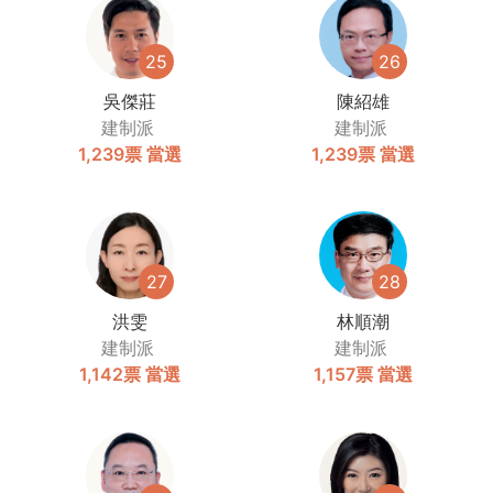
25
26
吳傑莊
陳紹雄
建制派
建制派
1,239票
當選
1,239票
當選
27
28
洪雯
林順潮
建制派
建制派
1,142票
當選
1,157票
當選