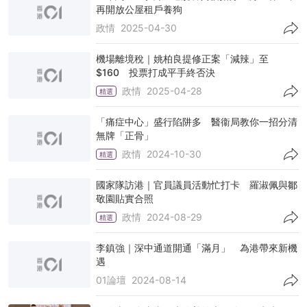
再開放公屋租戶養狗
政情
2025-04-30
機場離境稅｜姚柏良提修正案「減辣」至
$160 投票打成平手終否決
政情
2025-04-28
精選
「痛症中心」盛行陷阱多 醫衞局教你一招分清
無牌「正骨」
政情
2024-10-30
精選
國家隊訪港｜官員議員活動忙打卡 羅淑佩與鄒
敬園貼實合照
政情
2024-08-29
精選
李鎮強｜深中通道開通「滿月」 為港帶來新機
遇
01論壇
2024-08-14