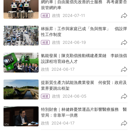
網約車｜自由黨倡先改善的士服務 再考慮要否
規管網約車
政情
2024-07-11
精選
林振昇：工作與家庭已成「魚與熊掌」 倡設彈
性工作制度
政情
2024-06-19
精選
氫能發展｜陳克勤倡推動構建產業鏈 李鎮強倡
設課程培育綠色人才
政情
2024-06-17
提新質生產力賦能漁農業發展 何俊賢：政府及
業界要跳出框架
政情
2024-06-05
精選
特別財會｜林健鋒憂禁運晶片影響醫療服務 醫
管局：非靠單一供應
政情
2024-04-17