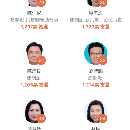
29
30
陳仲尼
容海恩
建制派
民建聯贊助會員
建制派
新民黨、公民力量
1,297票
當選
1,323票
當選
31
32
陳沛良
劉智鵬
建制派
建制派
1,205票
當選
1,214票
當選
33
34
簡慧敏
林琳