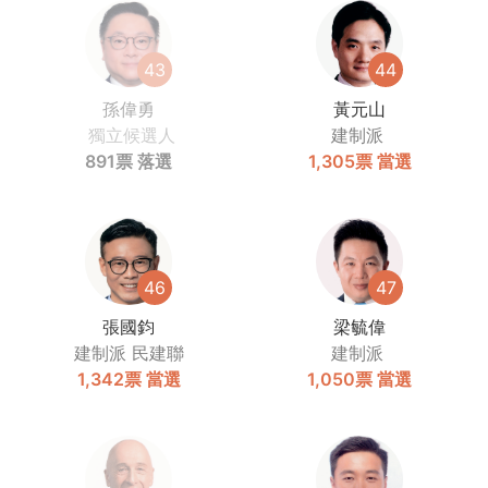
43
44
孫偉勇
黃元山
獨立候選人
建制派
891票
落選
1,305票
當選
46
47
張國鈞
梁毓偉
建制派
民建聯
建制派
1,342票
當選
1,050票
當選