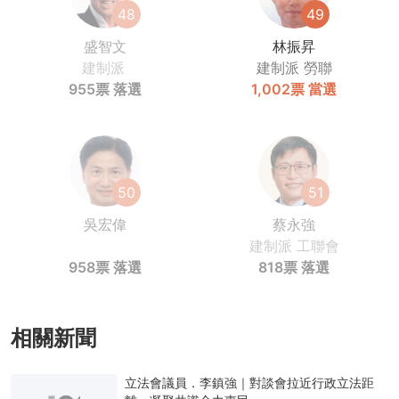
48
49
盛智文
林振昇
建制派
建制派
勞聯
955票
落選
1,002票
當選
50
51
吳宏偉
蔡永強
建制派
工聯會
958票
落選
818票
落選
相關新聞
立法會議員．李鎮強｜對談會拉近行政立法距