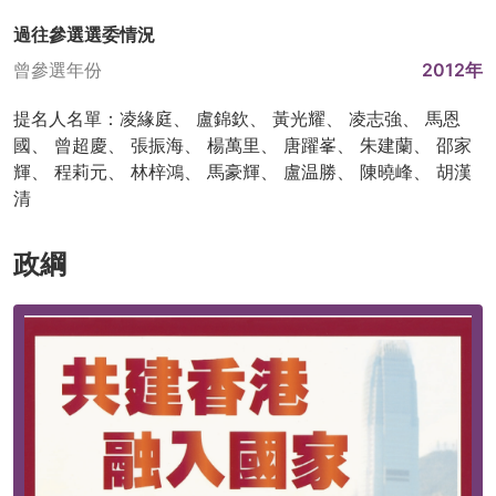
過往參選選委情況
曾參選年份
2012年
提名人名單：凌緣庭、 盧錦欽、 黃光耀、 凌志強、 馬恩
國、 曾超慶、 張振海、 楊萬里、 唐躍峯、 朱建蘭、 邵家
輝、 程莉元、 林梓鴻、 馬豪輝、 盧温勝、 陳曉峰、 胡漢
清
政綱