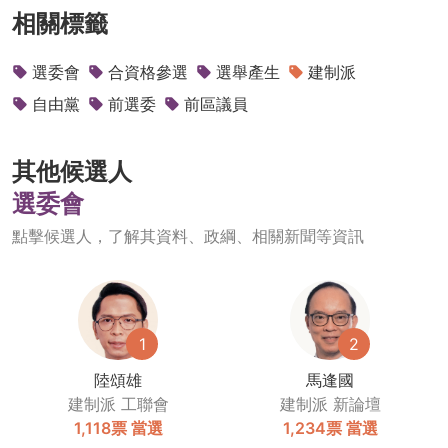
相關標籤
選委會
合資格參選
選舉產生
建制派
自由黨
前選委
前區議員
其他候選人
選委會
點擊候選人，了解其資料、政綱、相關新聞等資訊
1
2
陸頌雄
馬逢國
建制派
工聯會
建制派
新論壇
1,118票
當選
1,234票
當選