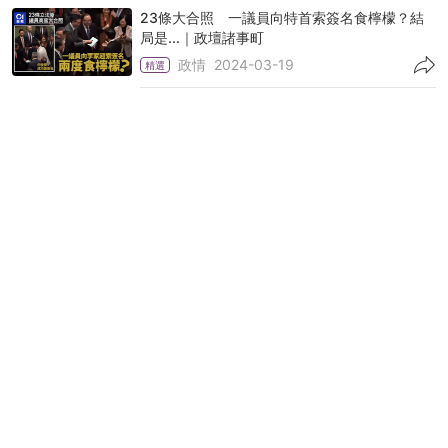
23條大合照 一議員向特首索簽名食檸檬？結
局是...｜政壇諸事町
政情
2024-03-19
精選
促成立委員會助中產紓壓 李鎮強：估唔到局長
答咁行嘅答案！
政情
2023-12-06
精選
黑的直擊｜記者索判罰重犯數據屢碰壁 加鏡頭
上雲端可增阻嚇？
社會新聞
2023-10-22
精選