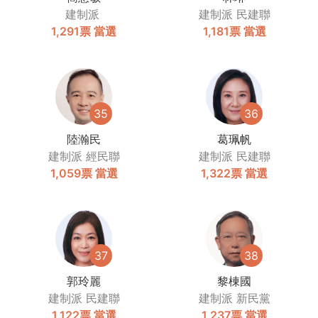
建制派
建制派
民建聯
1,291票
當選
1,181票
當選
35
36
陸瀚民
葛珮帆
建制派
經民聯
建制派
民建聯
1,059票
當選
1,322票
當選
37
38
郭玲麗
黎棟國
建制派
民建聯
建制派
新民黨
1,122票
當選
1,237票
當選