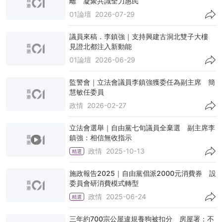
離 凝聚共識全力惠民
01論壇
2026-07-29
議員來稿．李鎮強｜支持興建古洞北雙子大樓
見證北都注入新動能
01論壇
2026-06-29
監警會｜立法會議員李鎮強獲委任為副主席 簡
慧敏任委員
政情
2026-02-27
立法會選舉｜自由黨七旬議員全棄選 副主席李
鎮強：相信無收指示
政情
2025-10-13
精選
施政報告2025｜自由黨倡派2000元消費券 設
委員會研消費模式轉型
政情
2025-06-24
精選
三年約700宗公屋違規養狗被扣分 房屋署：不