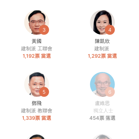
3
4
黃國
陳凱欣
建制派
工聯會
建制派
1,192票
當選
1,292票
當選
5
6
鄧飛
盧維思
建制派
教聯會
獨立人士
1,339票
當選
454票
落選