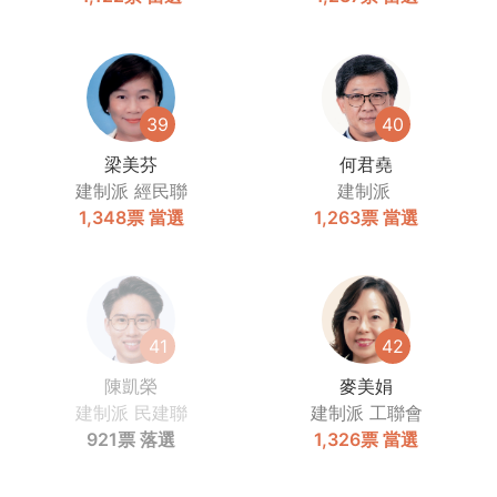
39
40
梁美芬
何君堯
建制派
經民聯
建制派
1,348票
當選
1,263票
當選
41
42
陳凱榮
麥美娟
建制派
民建聯
建制派
工聯會
921票
落選
1,326票
當選