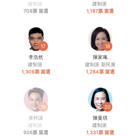
建制派
建制派
708票
落選
1,187票
當選
17
18
李浩然
陳家珮
建制派
建制派
新民黨
1,308票
當選
1,284票
當選
19
20
黃梓謙
陳曼琪
建制派
建制派
926票
落選
1,331票
當選