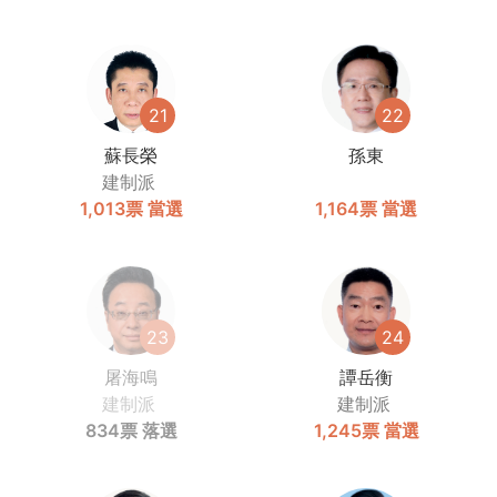
21
22
蘇長榮
孫東
建制派
1,013票
當選
1,164票
當選
23
24
屠海鳴
譚岳衡
建制派
建制派
834票
落選
1,245票
當選