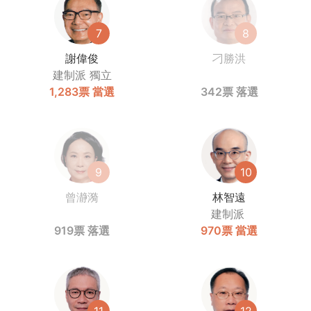
7
8
謝偉俊
刁勝洪
建制派
獨立
1,283票
當選
342票
落選
9
10
曾瀞漪
林智遠
建制派
919票
落選
970票
當選