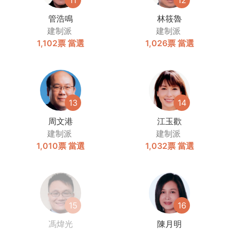
11
12
管浩鳴
林筱魯
建制派
建制派
1,102票
當選
1,026票
當選
13
14
周文港
江玉歡
建制派
建制派
1,010票
當選
1,032票
當選
15
16
馮煒光
陳月明