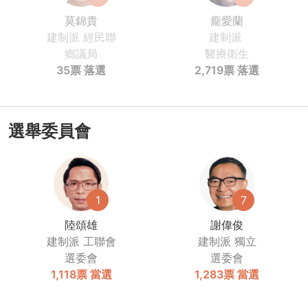
莫錦貴
龐愛蘭
建制派
經民聯
建制派
鄉議局
醫療衛生
35票
落選
2,719票
落選
選舉委員會
1
7
陸頌雄
謝偉俊
建制派
工聯會
建制派
獨立
選委會
選委會
1,118票
當選
1,283票
當選