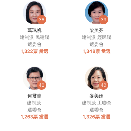
36
39
葛珮帆
梁美芬
建制派
民建聯
建制派
經民聯
選委會
選委會
1,322票
當選
1,348票
當選
40
42
何君堯
麥美娟
建制派
建制派
工聯會
選委會
選委會
1,263票
當選
1,326票
當選