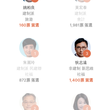
姚柏良
黃宏泰
建制派
建制派
旅遊
會計
160票
當選
1,981票
落選
1
3
朱麗玲
狄志遠
建制派
民建聯
非建制
新思維
社福
社福
872票
落選
1,400票
當選
2
4