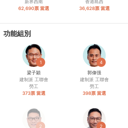
新界西南
香港島西
62,690票
當選
36,628票
當選
功能組別
1
4
梁子穎
郭偉强
建制派
工聯會
建制派
工聯會
勞工
勞工
373票
當選
398票
當選
2
2