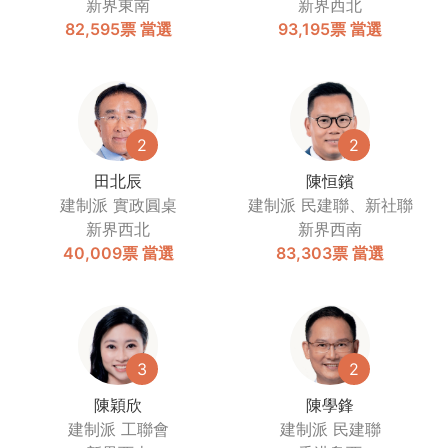
新界東南
新界西北
82,595票
當選
93,195票
當選
2
2
田北辰
陳恒鑌
建制派
實政圓桌
建制派
民建聯、新社聯
新界西北
新界西南
40,009票
當選
83,303票
當選
3
2
陳穎欣
陳學鋒
建制派
工聯會
建制派
民建聯