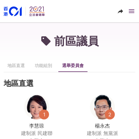
前區議員
地區直選
功能組別
選舉委員會
地區直選
1
2
李慧琼
楊永杰
建制派
民建聯
建制派
無黨派