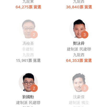
九龍東
九龍西
64,275票
當選
36,840票
當選
2
3
馮檢基
鄭泳舜
非建制
建制派
民建聯
九龍西
九龍西
15,961票
落選
64,353票
當選
2
3
劉國勳
沈豪傑
建制派
民建聯
建制派
獨立