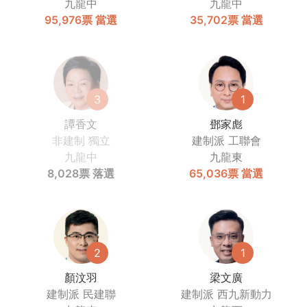
九龍中
九龍中
95,976票
當選
35,702票
當選
3
1
譚香文
鄧家彪
非建制
獨立
建制派
工聯會
九龍中
九龍東
8,028票
落選
65,036票
當選
2
1
顏汶羽
梁文廣
建制派
民建聯
建制派
西九新動力