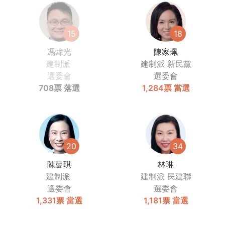
15
18
馮煒光
陳家珮
建制派
建制派
新民黨
選委會
選委會
708票
落選
1,284票
當選
20
34
陳曼琪
林琳
建制派
建制派
民建聯
選委會
選委會
1,331票
當選
1,181票
當選