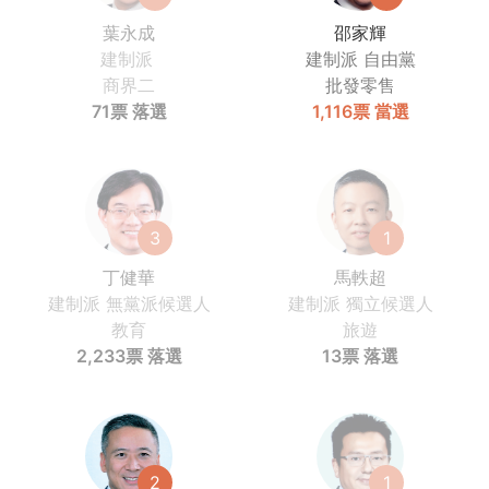
葉永成
邵家輝
建制派
建制派
自由黨
商界二
批發零售
71票
落選
1,116票
當選
3
1
丁健華
馬軼超
建制派
無黨派候選人
建制派
獨立候選人
教育
旅遊
2,233票
落選
13票
落選
2
1