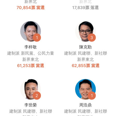
新界北
新界北
70,854票
當選
17,839票
落選
1
3
李梓敬
陳克勤
建制派
新民黨、公民力量
建制派
民建聯、新社聯
新界東北
新界東北
61,253票
當選
62,855票
當選
2
1
李世榮
周浩鼎
建制派
民建聯、新社聯
建制派
民建聯、新社聯