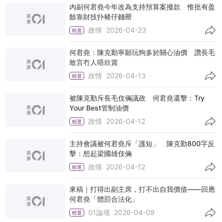
內副何君堯今年改為支持預算案撥款 惟批有盈
餘靠財技扑豬仔錢罌
政情
2026-04-23
精選
何君堯：陳克勤寧願玩狗多於關心油價 讚長毛
敢言冇人唔欣賞
政情
2026-04-13
精選
被陳克勤斥長毛伎倆議政 何君堯還擊：Try
Your Best管制油價
政情
2026-04-12
精選
主持會議被何君堯斥「護短」 陳克勤800字反
擊：想起梁國雄伎倆
政情
2026-04-12
精選
來稿｜打得出副主席，打不出自我價值——回應
何君堯「體罰合法化」
01論壇
2026-04-09
精選