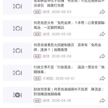
翁金驊捉學生手自摑 何君堯：小意思無瘀血不
涉虐兒 鐵要打先硬
政情
2026-06-03
精選
何君堯惹火有「免死金牌」？本尊：心寒要搽驅
風油 一定聽阿爺話
政情
2026-05-05
精選
何君堯連番惹火招建制微言 原來有「免死金
牌」護身？｜政圈風聲
政情
2026-05-04
精選
行政主導不是「行政霸道」 議員一票並非「無
關痛癢」
01觀點
2026-05-01
精選
財政預算案｜何君堯連續兩年不投票 陳茂波：
對我嚟講無關痛癢
政情
2026-04-29
精選