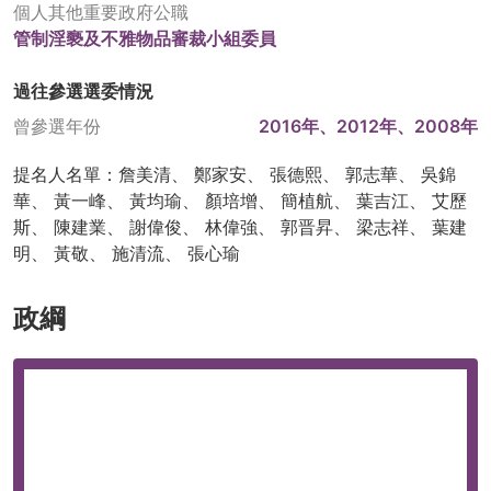
個人其他重要政府公職
管制淫褻及不雅物品審裁小組委員
過往參選選委情況
曾參選年份
2016年、2012年、2008年
提名人名單：詹美清、 鄭家安、 張德熙、 郭志華、 吳錦
華、 黃一峰、 黃均瑜、 顏培增、 簡植航、 葉吉江、 艾歷
斯、 陳建業、 謝偉俊、 林偉強、 郭晋昇、 梁志祥、 葉建
明、 黃敬、 施清流、 張心瑜
政綱