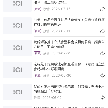
服務、員工轉型駕的士
政情
2026-07-16
精選
油價｜何君堯再促動用法例管制：負責任政府應
打破因循守舊思維
政情
2026-07-11
精選
黃錦輝被捕｜立法會監委會成員何君堯：譴責言
之尚早 要車公轉運
政情
2026-07-01
精選
宏福苑｜拒轉成法定調查委員會 何君堯倡立法
會特權法查嚴肅問責
政情
2026-06-30
精選
促政府動用法例控油價未果 何君堯：有法不用
情願貼錢「好畸怪」
政情
2026-06-10