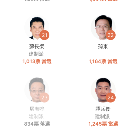
21
22
蘇長榮
孫東
建制派
1,013票
當選
1,164票
當選
23
24
屠海鳴
譚岳衡
建制派
建制派
834票
落選
1,245票
當選