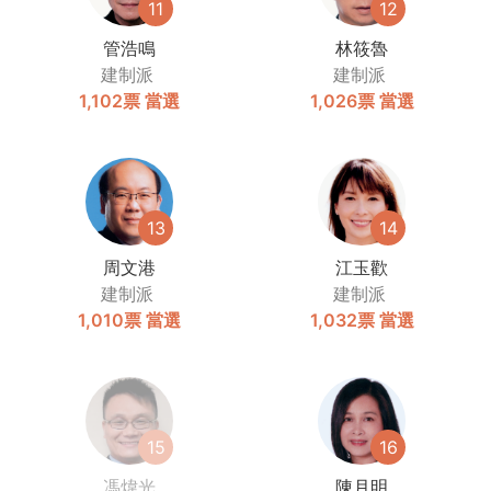
11
12
管浩鳴
林筱魯
建制派
建制派
1,102票
當選
1,026票
當選
13
14
周文港
江玉歡
建制派
建制派
1,010票
當選
1,032票
當選
15
16
馮煒光
陳月明