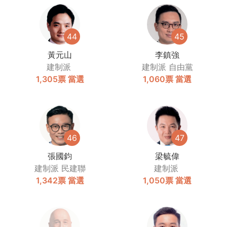
44
45
黃元山
李鎮強
建制派
建制派
自由黨
1,305票
當選
1,060票
當選
46
47
張國鈞
梁毓偉
建制派
民建聯
建制派
1,342票
當選
1,050票
當選