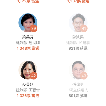
1,122票
當選
1,237票
當選
39
41
梁美芬
陳凱榮
建制派
經民聯
建制派
民建聯
1,348票
當選
921票
落選
42
43
麥美娟
孫偉勇
建制派
工聯會
獨立候選人
1,326票
當選
891票
落選