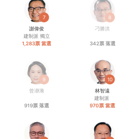
7
8
謝偉俊
刁勝洪
建制派
獨立
1,283票
當選
342票
落選
9
10
曾瀞漪
林智遠
建制派
919票
落選
970票
當選