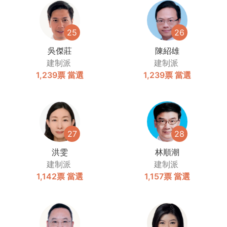
25
26
吳傑莊
陳紹雄
建制派
建制派
1,239票
當選
1,239票
當選
27
28
洪雯
林順潮
建制派
建制派
1,142票
當選
1,157票
當選