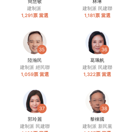
簡慧敏
林琳
建制派
建制派
民建聯
1,291票
當選
1,181票
當選
35
36
陸瀚民
葛珮帆
建制派
經民聯
建制派
民建聯
1,059票
當選
1,322票
當選
37
38
郭玲麗
黎棟國
建制派
民建聯
建制派
新民黨