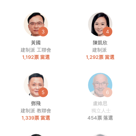
3
4
黃國
陳凱欣
建制派
工聯會
建制派
1,192票
當選
1,292票
當選
5
6
鄧飛
盧維思
建制派
教聯會
獨立人士
1,339票
當選
454票
落選