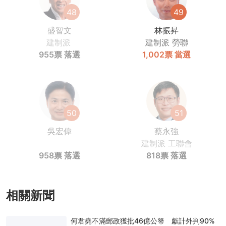
48
49
盛智文
林振昇
建制派
建制派
勞聯
955票
落選
1,002票
當選
50
51
吳宏偉
蔡永強
建制派
工聯會
958票
落選
818票
落選
相關新聞
何君堯不滿郵政獲批46億公帑 獻計外判90%