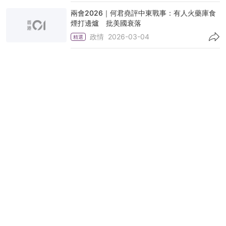
兩會2026｜何君堯評中東戰事：有人火藥庫食
煙打邊爐 批美國衰落
政情
2026-03-04
精選
宏福苑安置方案｜何君堯促應對釘子戶問題 黃
偉綸：賣樓你情我願
社會新聞
2026-02-23
精選
何君堯首坐立法會主席專座 談屁股和思維感
受：無議員席咁好坐
政情
2026-02-05
精選