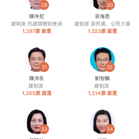
29
30
陳仲尼
容海恩
建制派
民建聯贊助會員
建制派
新民黨、公民力量
1,297票
當選
1,323票
當選
31
32
陳沛良
劉智鵬
建制派
建制派
1,205票
當選
1,214票
當選
33
34