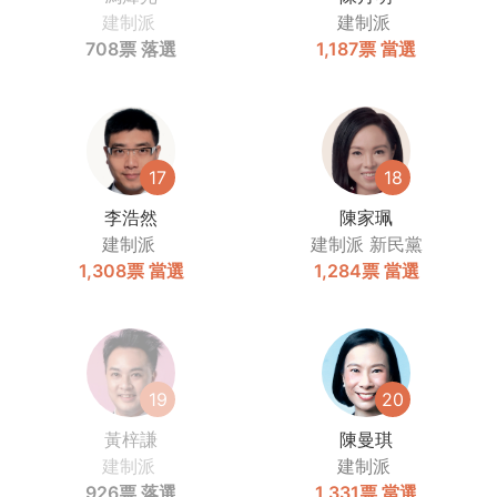
建制派
建制派
708票
落選
1,187票
當選
17
18
李浩然
陳家珮
建制派
建制派
新民黨
1,308票
當選
1,284票
當選
19
20
黃梓謙
陳曼琪
建制派
建制派
926票
落選
1,331票
當選