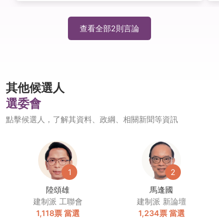
查看全部
2
則言論
其他候選人
選委會
點擊候選人，了解其資料、政綱、相關新聞等資訊
1
2
陸頌雄
馬逢國
建制派
工聯會
建制派
新論壇
1,118票
當選
1,234票
當選