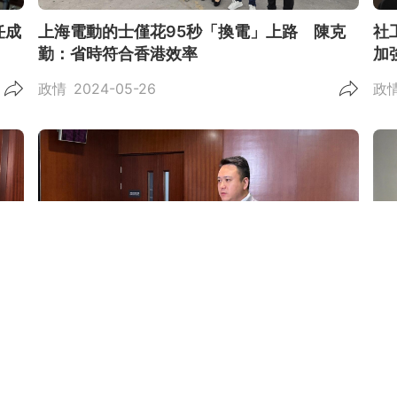
任成
上海電動的士僅花95秒「換電」上路 陳克
社
勤：省時符合香港效率
加
政情
2024-05-26
政
自主
畢架山兩老慘劇 李世榮促加大宣傳照顧者支
政
援服務
解
政情
2024-03-27
精選
精選