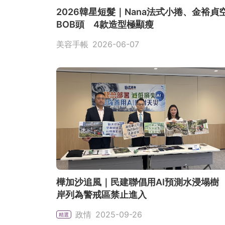
2026韓星短髮｜Nana法式小捲、金裕貞
BOB頭 4款造型極顯瘦
美容手帳
2026-06-07
樺加沙追風｜民建聯倡用AI預測水浸塌樹
岸列為警戒區禁止進入
政情
2025-09-26
精選