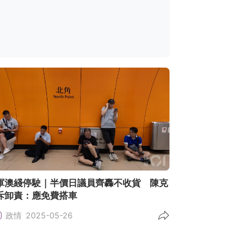
軍澳綫停駛｜半價日議員齊轟不收貨 陳克
斥卸責：應免費搭車
政情
2025-05-26