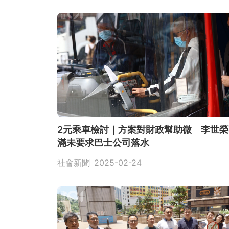
2元乘車檢討｜方案對財政幫助微 李世榮
滿未要求巴士公司落水
社會新聞
2025-02-24