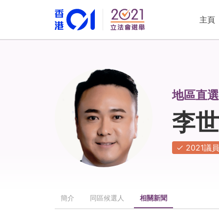
主頁
地區直選
李世
2021議
簡介
同區候選人
相關新聞