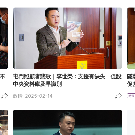
不
屯門照顧者悲歌｜李世榮：支援有缺失 促設
隱
中央資料庫及早識別
促
政情
2025-02-14
精選