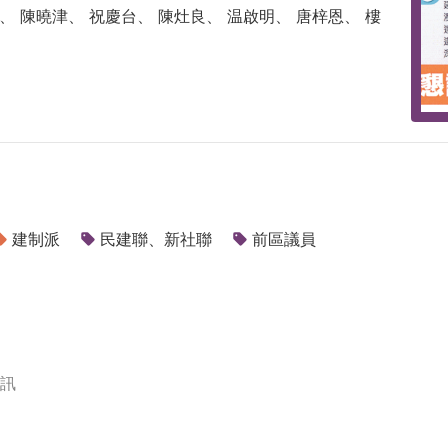
、 陳曉津、 祝慶台、 陳灶良、 温啟明、 唐梓恩、 樓
建制派
民建聯、新社聯
前區議員
訊