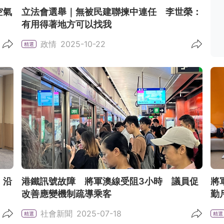
空氣
立法會選舉｜無被民建聯揀中連任 李世榮：
有用得著地方可以找我
政情
2025-10-22
精選
 沿
港鐵訊號故障 將軍澳線受阻3小時 議員促
將
改善應變機制疏導乘客
勤
社會新聞
2025-07-18
精選
精選