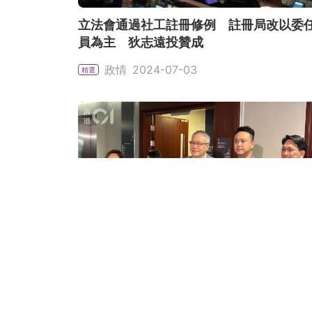
立法會通過社工註冊修例 註冊局改以委
員為主 狄志遠投贊成
政情
2024-07-03
精選
社工註冊局改組｜管浩鳴：無剝削專業
愛國者不會有宣誓問題
政情
2024-05-14