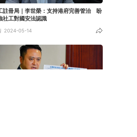
工註冊局｜李世榮：支持港府完善管治 盼
強社工對國安法認識
情
2024-05-14
府撤回沙田T4公路撥款申請 李世榮促詳
超支內容釋疑慮
政情
2024-03-22