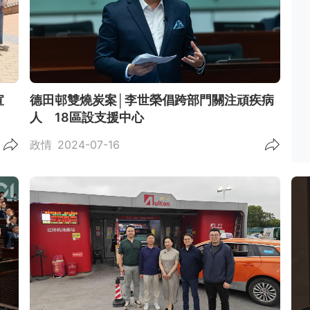
宣
德田邨雙燒炭案│李世榮倡跨部門關注頑疾病
人 18區設支援中心
政情
2024-07-16