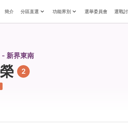
簡介
分區直選
功能界別
選舉委員會
選戰討
 - 新界東南
榮
2
員