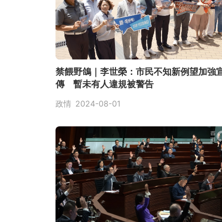
禁餵野鴿｜李世榮：市民不知新例望加強
傳 暫未有人違規被警告
政情
2024-08-01