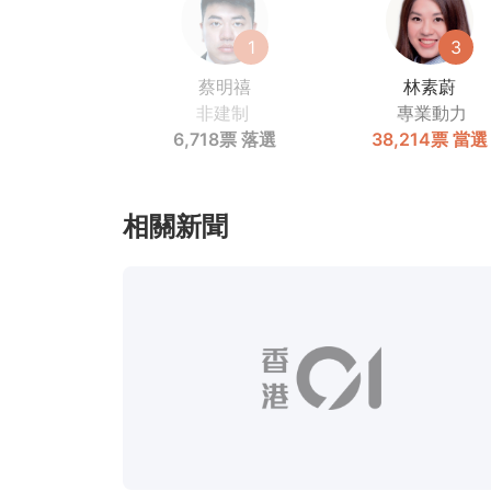
1
3
蔡明禧
林素蔚
非建制
專業動力
6,718票
落選
38,214票
當選
相關新聞