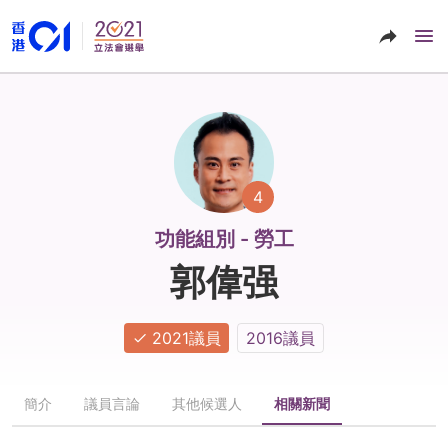
4
功能組別 - 勞工
郭偉强
2021議員
2016議員
簡介
議員言論
其他候選人
相關新聞