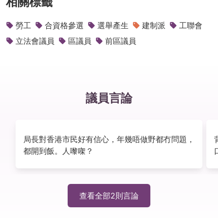
相關標籤
勞工
合資格參選
選舉產生
建制派
工聯會
立法會議員
區議員
前區議員
議員言論
局長對香港市民好有信心，年幾唔做野都冇問題，
都開到飯。人嚟㗎？
查看全部
2
則言論