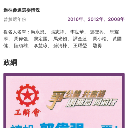
過往參選選委情況
曾參選年份
2016年、2012年、2008年
提名人名單：吳永恩、 張志祥、 李世華、 鄧聲興、 馬耀
添、 周偉強、 黎定國、 馬光如、 譚金蓮、 周小松、 黃國
健、 陸頌雄、 李慧琼、 蘇清棟、 王耀瑩、 駱勇
政綱