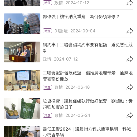
政情
2024-10-12
精選
郭偉强｜樓宇納入重建 為何仍須維修？
01論壇
2024-09-04
精選
網約車｜工聯會倡網約車要有配額 避免惡性競
爭
政情
2024-07-12
工聯會獻計發展旅遊 倡推廣地理奇景 油麻地
警署部份開放
政情
2024-06-18
精選
垃圾徵費｜議員促緩執行做好配套 劉國勳：毋
須強加實施日子
政情
2024-05-24
精選
最低工資2024｜議員指方程式簡單易明 料減
少勞資爭議