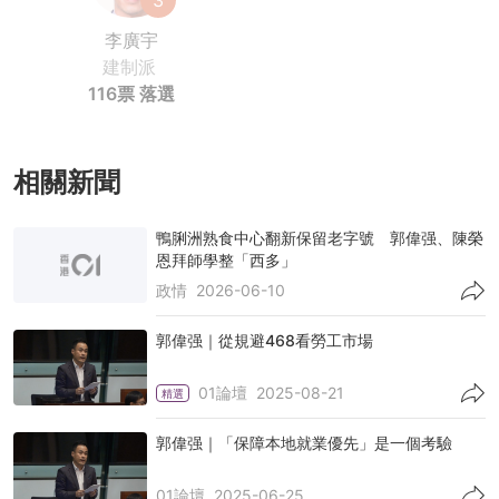
3
李廣宇
建制派
116票
落選
相關新聞
鴨脷洲熟食中心翻新保留老字號 郭偉强、陳榮
恩拜師學整「西多」
政情
2026-06-10
郭偉强｜從規避468看勞工市場
01論壇
2025-08-21
精選
郭偉强｜「保障本地就業優先」是一個考驗
01論壇
2025-06-25