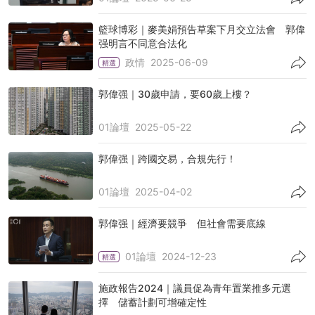
籃球博彩｜麥美娟預告草案下月交立法會 郭偉
强明言不同意合法化
政情
2025-06-09
精選
郭偉强｜30歲申請，要60歲上樓？
01論壇
2025-05-22
郭偉强｜跨國交易，合規先行！
01論壇
2025-04-02
郭偉强｜經濟要競爭 但社會需要底線
01論壇
2024-12-23
精選
施政報告2024｜議員促為青年置業推多元選
擇 儲蓄計劃可增確定性