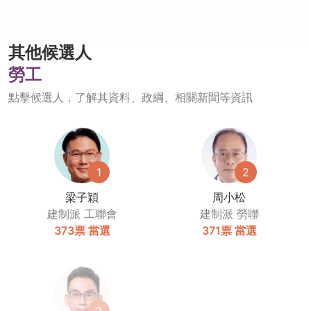
其他候選人
勞工
點擊候選人，了解其資料、政綱、相關新聞等資訊
1
2
梁子穎
周小松
建制派
工聯會
建制派
勞聯
373票
當選
371票
當選