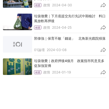
政情
2024-04-30
精選
垃圾徵費｜下月底提交先行先試中期檢討 料口
風放軟再押後
政情
2024-04-25
精選
郭偉強｜保育不敵「錢途」 北角新光戲院殞落
01論壇
2024-03-08
垃圾徵費｜政府押後4個月 政黨指市民意見多
促加強宣傳
政情
2024-01-19
精選
一簽多行｜工聯會促重推並增多個內地城市 吸
引更多內地客訪港
政情
2024-01-19
工聯會公布支援獨居長者報告 郭偉强建議為獨