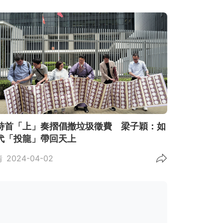
特首「上」奏摺倡撤垃圾徵費 梁子穎：如
代「投龍」帶回天上
情
2024-04-02