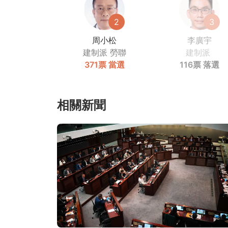
2
3
周小松
李廣宇
建制派
勞聯
建制派
371票
當選
116票
落選
相關新聞