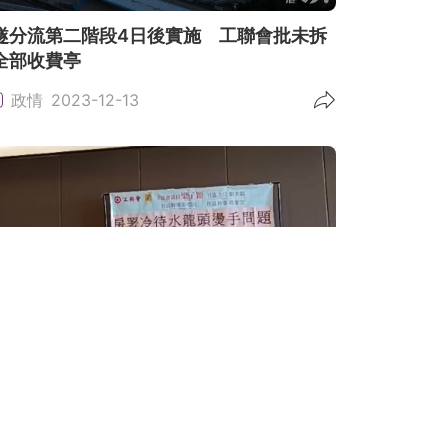
隧分流第二階段4日後實施 工聯會批未拆
全部收費亭
政情
2023-12-13
9萬公屋用舊式水龍頭 工聯會倡分階段換
桿式免長者燙傷
情
2023-08-21