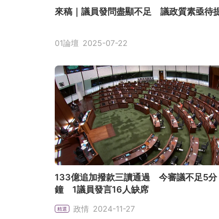
來稿｜議員發問盡顯不足 議政質素亟待
01論壇
2025-07-22
133億追加撥款三讀通過 今審議不足5分
鐘 1議員發言16人缺席
政情
2024-11-27
精選