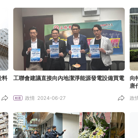
銓料
工聯會建議直接向內地潔淨能源發電設備買電
向
唐
政情
2024-06-27
政
精選