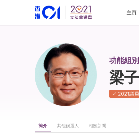
主頁
功能組別 
梁子
2021議
簡介
其他候選人
相關新聞