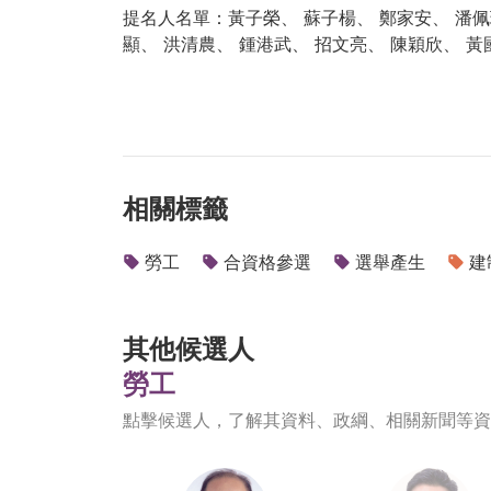
提名人名單：黃子榮、 蘇子楊、 鄭家安、 潘佩
顯、 洪清農、 鍾港武、 招文亮、 陳穎欣、 黃
相關標籤
勞工
合資格參選
選舉產生
建
其他候選人
勞工
點擊候選人，了解其資料、政綱、相關新聞等資