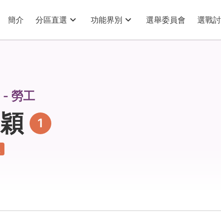
簡介
分區直選
功能界別
選舉委員會
選戰討
- 勞工
穎
1
員