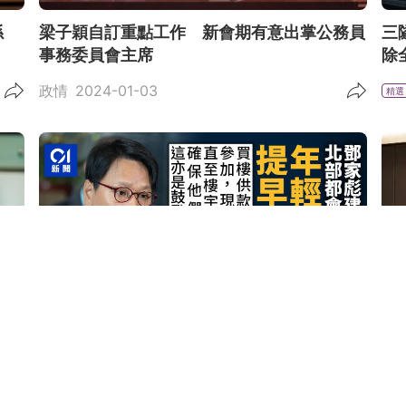
孫
梁子穎自訂重點工作 新會期有意出掌公務員
三
事務委員會主席
除
政情
2024-01-03
精選
 梁
施政報告｜工聯會倡觀塘海濱設夜市 促環團
逾
就日本排放核廢水發聲
推
政情
2023-08-23
政
精選