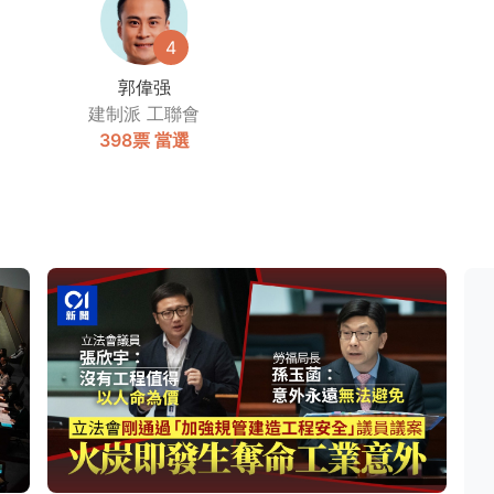
4
郭偉强
建制派
工聯會
398票
當選