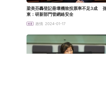
梁美芬轟登記冊壞機致投票率不足3成 
東：研新部門管網絡安全
政情
2024-01-17
精選
施政報告｜鄧飛關注愛國教育法如何跟進
子穎問教師何時宣誓
政情
2023-11-07
精選