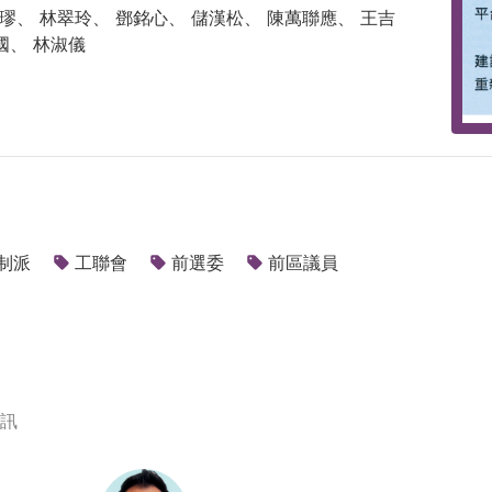
璆、 林翠玲、 鄧銘心、 儲漢松、 陳萬聯應、 王吉
國、 林淑儀
制派
工聯會
前選委
前區議員
訊