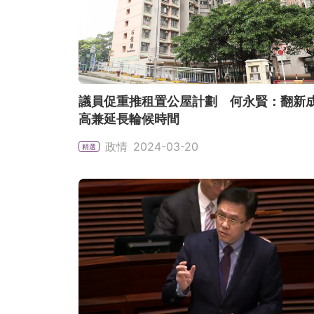
議員促重推租置公屋計劃 何永賢：翻新
高兼延長輪候時間
政情
2024-03-20
精選