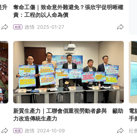
提升
奪命工傷｜致命意外難避免？張欣宇促明晰權
責：工程勿以人命為價
政情
2025-01-27
精選
新質生產力｜工聯會倡重視勞動者參與 籲助
電
力改造傳統生產力
手
政情
2024-10-09
社
精選