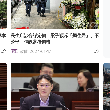
成本
長生店涉合謀定價 梁子穎斥「焗住畀」、不
公平 倡設參考價格
政情
2024-01-17
精選