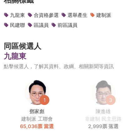
九龍東
合資格參選
選舉產生
建制派
民建聯
區議員
前區議員
同區候選人
九龍東
點擊候選人，了解其資料、政綱、相關新聞等資訊
1
3
鄧家彪
陳進雄
建制派
工聯會
非建制
民主思路
65,036票
當選
2,999票
落選