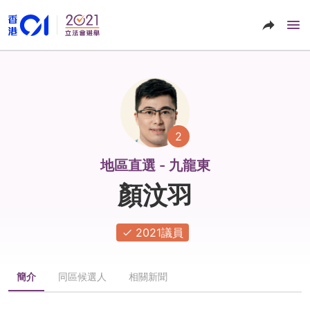
2
地區直選 - 九龍東
顏汶羽
2021議員
簡介
同區候選人
相關新聞