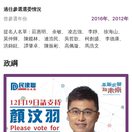
過往參選選委情況
曾參選年份
2016年、2012年
提名人名單：莊惠明、 余敏、 凌志強、 李靜、 徐海山、
莫仲輝、 陳鑑林、 連浩民、 吳哲歆、 柯創盛、 李德康、
洪錦鉉、 譚肇卓、 陳振彬、 高佩璇、 馬浩文
政綱