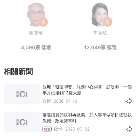
4
5
胡健華
李嘉欣
3,090票
落選
12,049票
落選
相關新聞
觀塘「聯廈聯管」服務中心開幕 顏汶羽：一個
半月已接觸13幢大廈
政情
2026-07-19
落選議員顏汶羽再就業 加入港專做項目總監執
教鞭｜政壇諸事町
政情
2026-03-02
精選