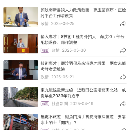
顏汶羽新書談人力政策藍圖 孫玉菡寫序：正檢
討平台工作者政策
政情
2025-06-25
輸入專才｜8技術工種向外招人 顏汶羽：部分
配額過多、應作調整
政情
2025-05-30
精選
技術專才｜顏汶羽倡為來港專才設限 兩次未能
考牌者需離港
政情
2025-05-21
東九龍線最新走線 近藍田公園增藍田北站 或
提早至2033年前通車
社會新聞
2025-04-19
精選
無處不旅遊｜鯉魚門攜手筲箕灣推深度遊 要靠
水上的士「開路」？