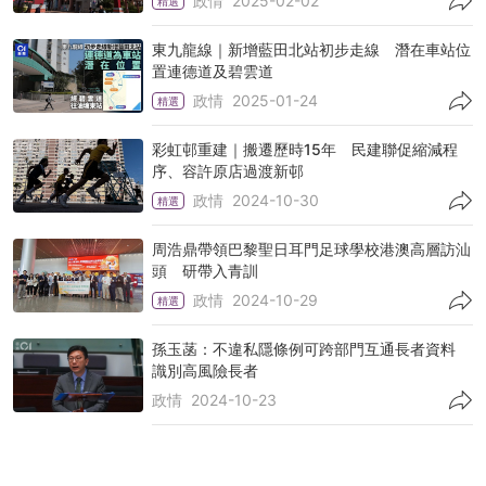
政情
2025-02-02
精選
東九龍線｜新增藍田北站初步走線 潛在車站位
置連德道及碧雲道
政情
2025-01-24
精選
彩虹邨重建｜搬遷歷時15年 民建聯促縮減程
序、容許原店過渡新邨
政情
2024-10-30
精選
周浩鼎帶領巴黎聖日耳門足球學校港澳高層訪汕
頭 研帶入青訓
政情
2024-10-29
精選
孫玉菡：不違私隱條例可跨部門互通長者資料
識別高風險長者
政情
2024-10-23
顏汶羽細仔滿月 兩萬獎勵金未到手先花光｜政
壇諸事町