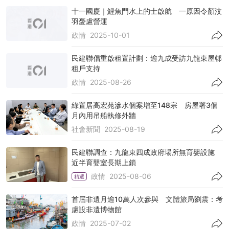
十一國慶｜鯉魚門水上的士啟航 一原因令顏汶
羽憂慮營運
政情
2025-10-01
民建聯倡重啟租置計劃：逾九成受訪九龍東屋邨
租戶支持
政情
2025-08-26
綠置居高宏苑滲水個案增至148宗 房屋署3個
月內用吊船執修外牆
社會新聞
2025-08-19
民建聯調查：九龍東四成政府場所無育嬰設施
近半育嬰室長期上鎖
政情
2025-08-06
精選
首屆非遺月逾10萬人次參與 文體旅局劉震：考
慮設非遺博物館
政情
2025-07-02