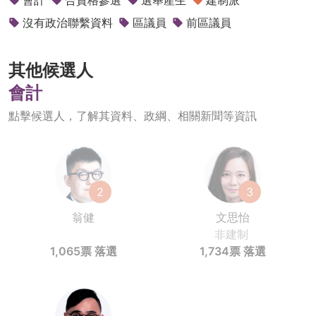
會計
合資格參選
選舉產生
建制派
沒有政治聯繫資料
區議員
前區議員
其他候選人
會計
點擊候選人，了解其資料、政綱、相關新聞等資訊
2
3
翁健
文思怡
非建制
1,065票
落選
1,734票
落選