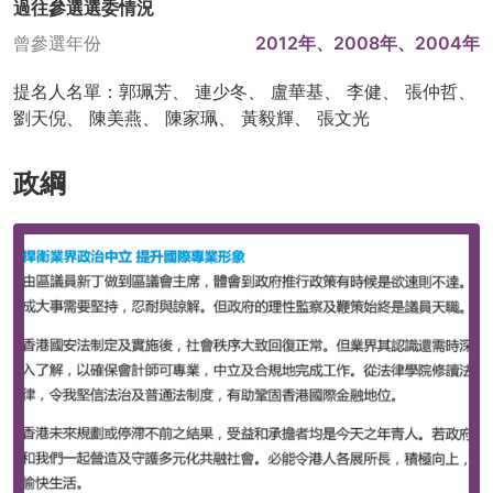
過往參選選委情況
曾參選年份
2012年、2008年、2004年
提名人名單：郭珮芳、 連少冬、 盧華基、 李健、 張仲哲、
劉天倪、 陳美燕、 陳家珮、 黃毅輝、 張文光
政綱