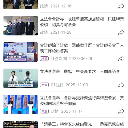
政情
2021-12-16
立法會會計界｜被狙擊擁英加居留權 民建聯黃
俊碩：認真考慮放棄
政情
2021-11-28
會計師除了計數，還能做什麼？會計師公會千人
義工隊給出答案
社會新聞
2026-06-29
精選
立法會選舉．觀點｜中央新要求 三問新議會
01觀點
2025-12-09
精選
立法會選舉｜會計界交鋒聚焦行業轉型發展 黃
俊碩國籍惹對手揶揄
政情
2025-11-17
精選
「清盤王」轉會安永緣由曝光！ 黎嘉恩親自組