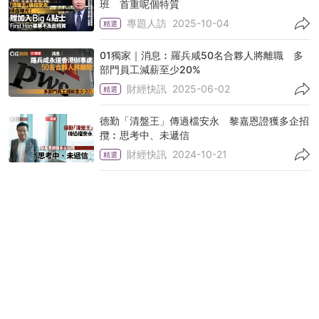
班 首重呢個特質
專題人訪
2025-10-04
精選
01獨家｜消息︰羅兵咸50名合夥人將離職 多
部門員工減薪至少20%
財經快訊
2025-06-02
精選
德勤「清盤王」傳過檔安永 黎嘉恩證獲多企招
攬︰思考中、未遞信
財經快訊
2024-10-21
精選
調查︰會計界全球經濟信心指數輕微上升
財經快訊
2024-08-02
致同︰港長期停牌公司降至百間 遭指控涉欺詐
個案比例倍增至3成
財經快訊
2023-11-07
精選
會財局賴翠碧︰2022年度查察55個項目 其中