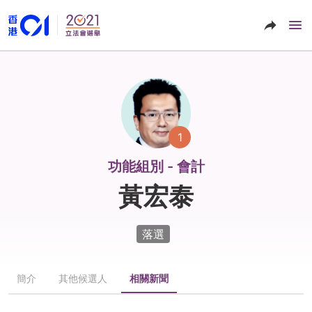
1
功能組別 - 會計
黃宏泰
落選
簡介
其他候選人
相關新聞