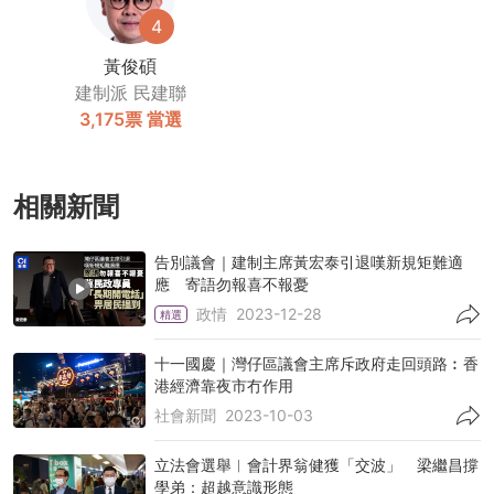
4
黃俊碩
建制派
民建聯
3,175票
當選
相關新聞
告別議會｜建制主席黃宏泰引退嘆新規矩難適
應 寄語勿報喜不報憂
政情
2023-12-28
精選
十一國慶｜灣仔區議會主席斥政府走回頭路︰香
港經濟靠夜市冇作用
社會新聞
2023-10-03
立法會選舉︱會計界翁健獲「交波」 梁繼昌撐
學弟：超越意識形態